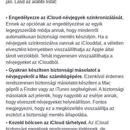
ján. Lásd az alábbi listát:
•
Engedélyezze az iCloud-névjegyek szinkronizálását.
Ennek az opciónak az engedélyezése az egyik
legegyszerűbb módja annak, hogy mindenről
automatikusan biztonsági mentés készüljön. Ha a
névjegyek szinkronizálva vannak az iClouddal, a véletlen
elvesztést könnyebben visszaállíthatja az Apple által
tárolt verziókból. Tehát ingyenesen visszaállíthatja a
névjegyeket az iCloudból.
•
Gyakran készítsen biztonsági másolatot a
névjegyekről a Mac számítógépére.
Ezenkívül érdemes
rendszeresen biztonsági másolatot készíteni a Mac
gépről a Finder vagy az iTunes segítségével. A biztonsági
másolatok azt jelentik, hogy nagyobb az esélye annak,
hogy elveszett névjegyeket helyreállítson. Fontos
megjegyezni, hogy ez a megközelítés visszaállítja az
eszközt a biztonsági mentés állapotába.
•
Kezeld bölcsen az iCloud tárhelyed.
Az iCloud
biztonsági mentések rendszeresen történnek, de