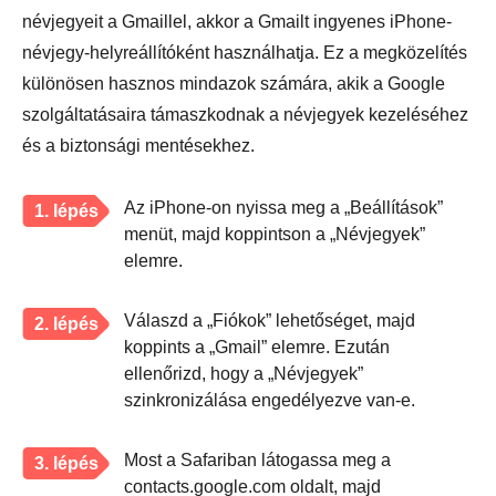
névjegyeit a Gmaillel, akkor a Gmailt ingyenes iPhone-
névjegy-helyreállítóként használhatja. Ez a megközelítés
különösen hasznos mindazok számára, akik a Google
szolgáltatásaira támaszkodnak a névjegyek kezeléséhez
és a biztonsági mentésekhez.
Az iPhone-on nyissa meg a „Beállítások”
1. lépés
menüt, majd koppintson a „Névjegyek”
elemre.
Válaszd a „Fiókok” lehetőséget, majd
2. lépés
koppints a „Gmail” elemre. Ezután
ellenőrizd, hogy a „Névjegyek”
szinkronizálása engedélyezve van-e.
Most a Safariban látogassa meg a
3. lépés
contacts.google.com oldalt, majd