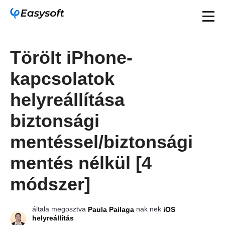
Törölt iPhone-
kapcsolatok
helyreállítása
biztonsági
mentéssel/biztonsági
mentés nélkül [4
módszer]
általa megosztva
nak nek
Paula Pailaga
iOS
helyreállítás