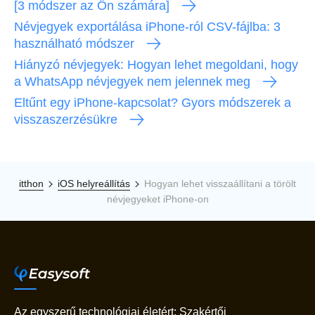
[3 módszer az Ön számára]
Névjegyek exportálása iPhone-ról CSV-fájlba: 3
használható módszer
Hiányzó névjegyek: Hogyan lehet megoldani, hogy
a WhatsApp névjegyek nem jelennek meg
Eltűnt egy iPhone-kapcsolat? Gyors módszerek a
visszaszerzésükre
itthon
iOS helyreállítás
Hogyan lehet visszaállítani a törölt
névjegyeket iPhone-on
Az egyszerű technológiai életért: Szakértői