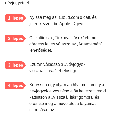
névjegyeidet.
Nyissa meg az iCloud.com oldalt, és
1. lépés
jelentkezzen be Apple ID-jével.
Ott kattints a „Fiókbeállítások” elemre,
2. lépés
görgess le, és válaszd az „Adatmentés”
lehetőséget.
Ezután válassza a „Névjegyek
3. lépés
visszaállítása” lehetőséget.
Keressen egy olyan archívumot, amely a
4. lépés
névjegyek elvesztése előtt keltezett, majd
kattintson a „Visszaállítás” gombra, és
erősítse meg a műveletet a folyamat
elindításához.