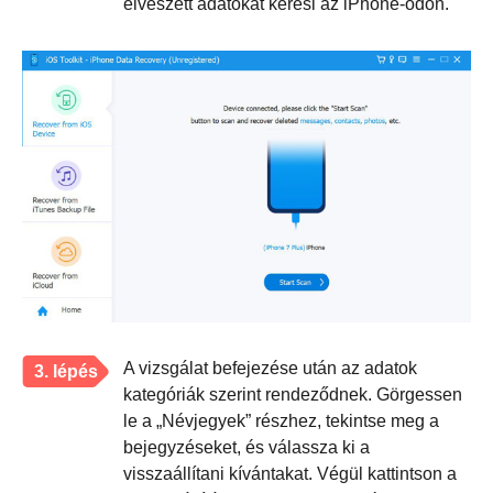
elveszett adatokat keresi az iPhone-odon.
A vizsgálat befejezése után az adatok
3. lépés
kategóriák szerint rendeződnek. Görgessen
le a „Névjegyek” részhez, tekintse meg a
bejegyzéseket, és válassza ki a
visszaállítani kívántakat. Végül kattintson a