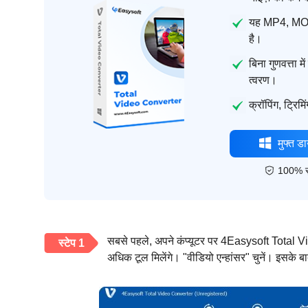
यह MP4, MOV,
है।
बिना गुणवत्ता म
त्वरण।
क्रॉपिंग, ट्रिम
मुफ्त 
100% सु
सबसे पहले, अपने कंप्यूटर पर 4Easysoft Total V
स्टेप 1
अधिक टूल मिलेंगे। "वीडियो एन्हांसर" चुनें। इसके ब