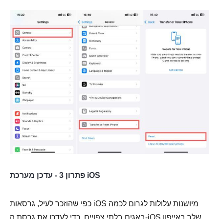
פתרון 3 - עדכן מערכת iOS
כפי שהוזכר לעיל, גרסאות iOS מיושנות עלולות לגרום לכמה
באגים בלתי צפויים. כדי לעדכן את גרסת ה-iOS שלך באייפון