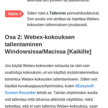
tallentaa sen pilveen tai paikallisesti.
Sitten näet a
Tallennin
ponnahdusikkunat.
Vaihe 3
Sen avulla voit aloittaa tai lopettaa Webex-
kokousten tallennuksen joustavasti.
Osa 2: Webex-kokouksen
tallentaminen
Windowsissa/Macissa [Kaikille]
Jos käytät Webex-kokousten selausta tai olet vain
osallistuja kokouksiin, et voi käyttää sisäänrakennettua
toimintoa Webex-kokousten tallentamiseen. Sitten voit
käyttää kuvakaappausohjelmistoa, kuten
4Easysoft
Screen Recorder
tehdä se. Tämän ohjelmiston avulla
voit tallentaa mitä tahansa aktiivista näytölläsi, mikä
tarkoittaa, että et vain tallenna Webex-kokouksia, vaan