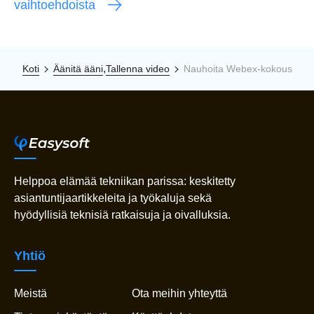
vaihtoehdoista
,
Koti
Äänitä ääni
Tallenna video
Nauhoita Webex-kokous
Helppoa elämää tekniikan parissa: keskitetty
asiantuntijaartikkeleita ja työkaluja sekä
hyödyllisiä teknisiä ratkaisuja ja oivalluksia.
Yhtiö
Meistä
Ota meihin yhteyttä