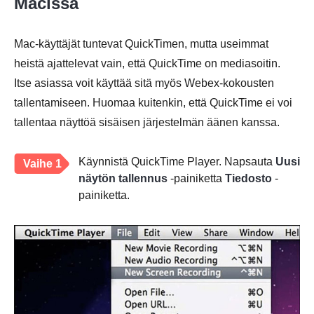
Macissa
Mac-käyttäjät tuntevat QuickTimen, mutta useimmat
heistä ajattelevat vain, että QuickTime on mediasoitin.
Itse asiassa voit käyttää sitä myös Webex-kokousten
tallentamiseen. Huomaa kuitenkin, että QuickTime ei voi
tallentaa näyttöä sisäisen järjestelmän äänen kanssa.
Käynnistä QuickTime Player. Napsauta
Uusi
Vaihe 1
näytön tallennus
-painiketta
Tiedosto
-
painiketta.