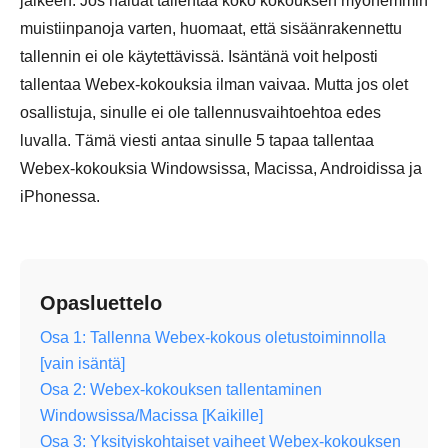
jälkeen. Jos haluat tallentaa koko kokouksen myöhemmin
muistiinpanoja varten, huomaat, että sisäänrakennettu
tallennin ei ole käytettävissä. Isäntänä voit helposti
tallentaa Webex-kokouksia ilman vaivaa. Mutta jos olet
osallistuja, sinulle ei ole tallennusvaihtoehtoa edes
luvalla. Tämä viesti antaa sinulle 5 tapaa tallentaa
Webex-kokouksia Windowsissa, Macissa, Androidissa ja
iPhonessa.
Opasluettelo
Osa 1: Tallenna Webex-kokous oletustoiminnolla
[vain isäntä]
Osa 2: Webex-kokouksen tallentaminen
Windowsissa/Macissa [Kaikille]
Osa 3: Yksityiskohtaiset vaiheet Webex-kokouksen