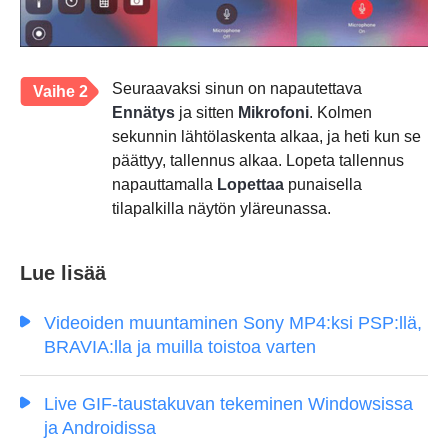
Seuraavaksi sinun on napautettava
Vaihe 2
Ennätys
ja sitten
Mikrofoni
. Kolmen
sekunnin lähtölaskenta alkaa, ja heti kun se
päättyy, tallennus alkaa. Lopeta tallennus
napauttamalla
Lopettaa
punaisella
tilapalkilla näytön yläreunassa.
Lue lisää
Videoiden muuntaminen Sony MP4:ksi PSP:llä,
BRAVIA:lla ja muilla toistoa varten
Live GIF-taustakuvan tekeminen Windowsissa
ja Androidissa