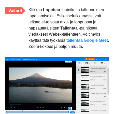
Klikkaa
Lopettaa
-painiketta tallennuksen
Vaihe 4
lopettamiseksi. Esikatseluikkunassa voit
leikata ei-toivotut alku- ja loppuosat ja
napsauttaa sitten
Tallentaa
-painiketta
viedäksesi Webex-tallenteen. Voit myös
käyttää tätä työkalua
tallentaa Google Meet
,
Zoom-kokous ja paljon muuta.