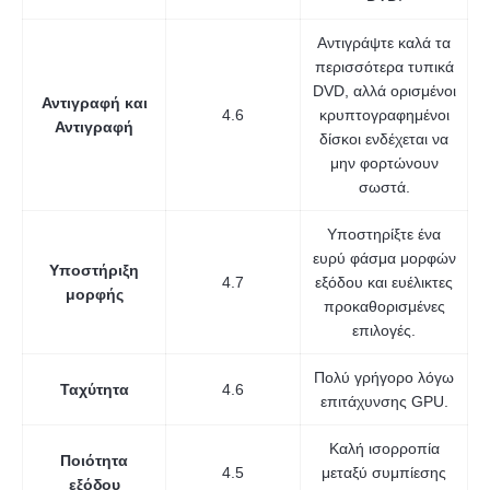
Αντιγράψτε καλά τα
περισσότερα τυπικά
DVD, αλλά ορισμένοι
Αντιγραφή και
4.6
κρυπτογραφημένοι
Αντιγραφή
δίσκοι ενδέχεται να
μην φορτώνουν
σωστά.
Υποστηρίξτε ένα
ευρύ φάσμα μορφών
Υποστήριξη
4.7
εξόδου και ευέλικτες
μορφής
προκαθορισμένες
επιλογές.
Πολύ γρήγορο λόγω
Ταχύτητα
4.6
επιτάχυνσης GPU.
Καλή ισορροπία
Ποιότητα
4.5
μεταξύ συμπίεσης
εξόδου