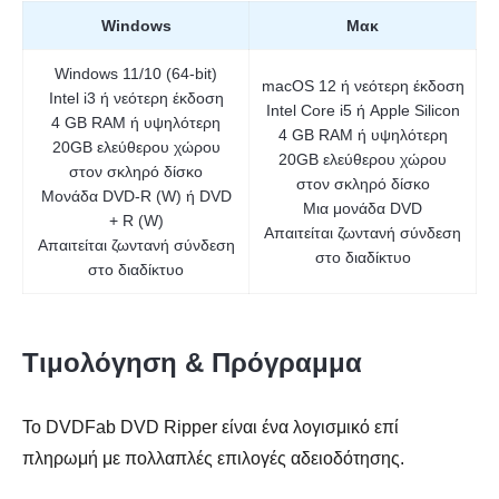
Windows
Μακ
Windows 11/10 (64-bit)
macOS 12 ή νεότερη έκδοση
Intel i3 ή νεότερη έκδοση
Intel Core i5 ή Apple Silicon
4 GB RAM ή υψηλότερη
4 GB RAM ή υψηλότερη
20GB ελεύθερου χώρου
20GB ελεύθερου χώρου
στον σκληρό δίσκο
στον σκληρό δίσκο
Μονάδα DVD-R (W) ή DVD
Μια μονάδα DVD
+ R (W)
Απαιτείται ζωντανή σύνδεση
Απαιτείται ζωντανή σύνδεση
στο διαδίκτυο
στο διαδίκτυο
Τιμολόγηση & Πρόγραμμα
Το DVDFab DVD Ripper είναι ένα λογισμικό επί
πληρωμή με πολλαπλές επιλογές αδειοδότησης.