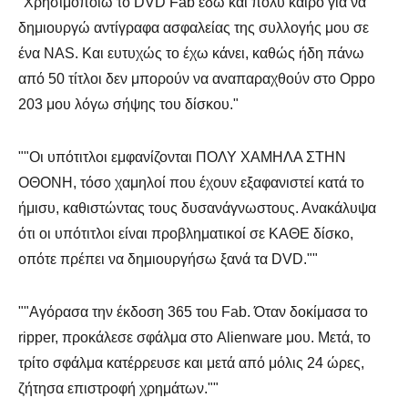
"Χρησιμοποιώ το DVD Fab εδώ και πολύ καιρό για να
δημιουργώ αντίγραφα ασφαλείας της συλλογής μου σε
ένα NAS. Και ευτυχώς το έχω κάνει, καθώς ήδη πάνω
από 50 τίτλοι δεν μπορούν να αναπαραχθούν στο Oppo
203 μου λόγω σήψης του δίσκου."
""Οι υπότιτλοι εμφανίζονται ΠΟΛΥ ΧΑΜΗΛΑ ΣΤΗΝ
ΟΘΟΝΗ, τόσο χαμηλοί που έχουν εξαφανιστεί κατά το
ήμισυ, καθιστώντας τους δυσανάγνωστους. Ανακάλυψα
ότι οι υπότιτλοι είναι προβληματικοί σε ΚΑΘΕ δίσκο,
οπότε πρέπει να δημιουργήσω ξανά τα DVD.""
""Αγόρασα την έκδοση 365 του Fab. Όταν δοκίμασα το
ripper, προκάλεσε σφάλμα στο Alienware μου. Μετά, το
τρίτο σφάλμα κατέρρευσε και μετά από μόλις 24 ώρες,
ζήτησα επιστροφή χρημάτων.""