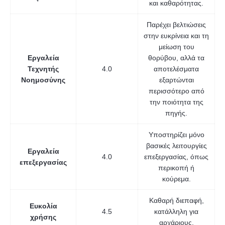
και καθαρότητας.
Παρέχει βελτιώσεις
στην ευκρίνεια και τη
μείωση του
Εργαλεία
θορύβου, αλλά τα
Τεχνητής
4.0
αποτελέσματα
Νοημοσύνης
εξαρτώνται
περισσότερο από
την ποιότητα της
πηγής.
Υποστηρίζει μόνο
βασικές λειτουργίες
Εργαλεία
4.0
επεξεργασίας, όπως
επεξεργασίας
περικοπή ή
κούρεμα.
Καθαρή διεπαφή,
Ευκολία
4.5
κατάλληλη για
χρήσης
αρχάριους.