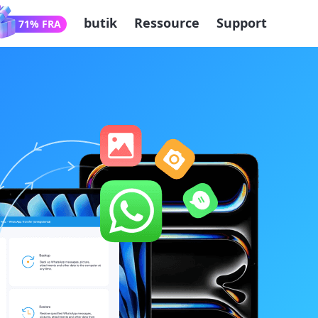
butik
Ressource
Support
71% FRA