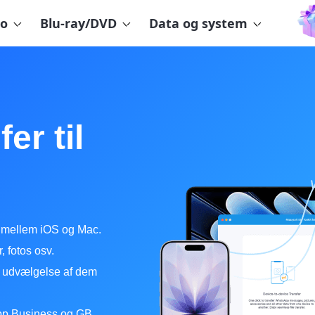
eo
Blu-ray/DVD
Data og system
er til
 mellem iOS og Mac.
, fotos osv.
el udvælgelse af dem
sApp Business og GB