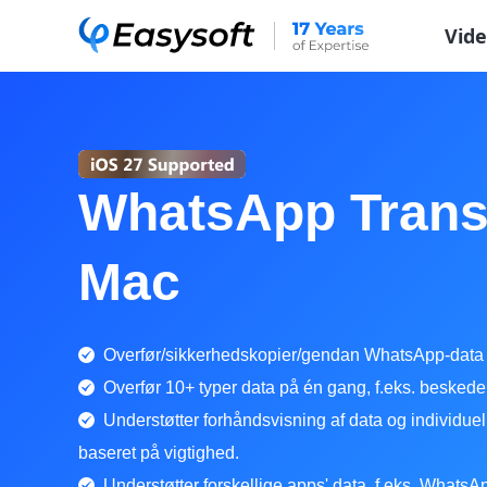
Vid
WhatsApp Transf
Mac
Overfør/sikkerhedskopier/gendan WhatsApp-data
Overfør 10+ typer data på én gang, f.eks. beskeder
Understøtter forhåndsvisning af data og individu
baseret på vigtighed.
Understøtter forskellige apps' data, f.eks. What