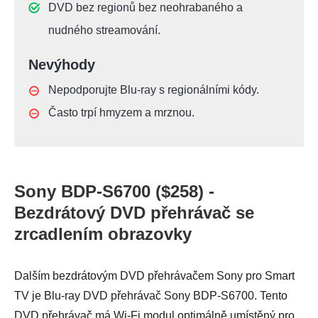
DVD bez regionů bez neohrabaného a
nudného streamování.
Nevýhody
Nepodporujte Blu-ray s regionálními kódy.
Často trpí hmyzem a mrznou.
Sony BDP-S6700 ($258) -
Bezdrátový DVD přehrávač se
zrcadlením obrazovky
Dalším bezdrátovým DVD přehrávačem Sony pro Smart
TV je Blu-ray DVD přehrávač Sony BDP-S6700. Tento
DVD přehrávač má Wi-Fi modul optimálně umístěný pro