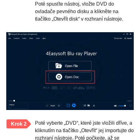
Poté spusťte nástroj, vložte DVD do
ovladače pevného disku a klikněte na
tlačítko „Otevřít disk“ v rozhraní nástroje.
Poté vyberte „DVD“, které jste vložili dříve, a
Krok 2
kliknutím na tlačítko „Otevřít“ jej importujte do
rozhraní nástroje. Poté počkejte, až se