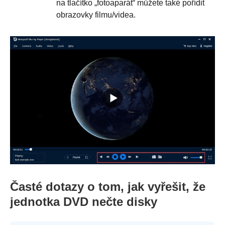
na tlačítko „fotoaparát“ můžete také pořídit
obrazovky filmu/videa.
Časté dotazy o tom, jak vyřešit, že
jednotka DVD nečte disky