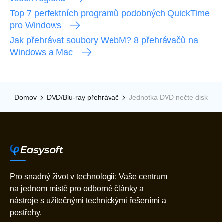
Top 7 perfektních programů podobných QuickTime
pro Windows
Jak přehrávat soubory WebM? 8 přehrávačů na
Windows a Mac
Domov
DVD/Blu-ray přehrávač
Jednotka DVD nečte disk
Pro snadný život v technologii: Vaše centrum
na jednom místě pro odborné články a
nástroje s užitečnými technickými řešeními a
postřehy.