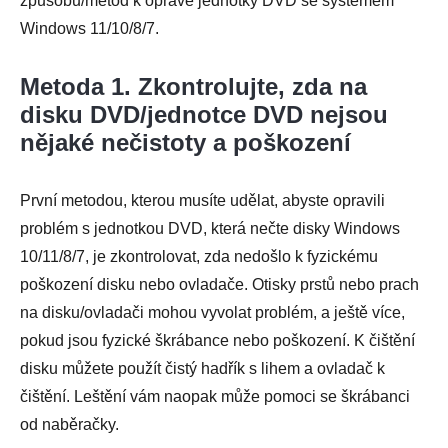
způsobů/metod k opravě jednotky DVD se systémem
Windows 11/10/8/7.
Metoda 1. Zkontrolujte, zda na
disku DVD/jednotce DVD nejsou
nějaké nečistoty a poškození
První metodou, kterou musíte udělat, abyste opravili
problém s jednotkou DVD, která nečte disky Windows
10/11/8/7, je zkontrolovat, zda nedošlo k fyzickému
poškození disku nebo ovladače. Otisky prstů nebo prach
na disku/ovladači mohou vyvolat problém, a ještě více,
pokud jsou fyzické škrábance nebo poškození. K čištění
disku můžete použít čistý hadřík s lihem a ovladač k
čištění. Leštění vám naopak může pomoci se škrábanci
od naběračky.