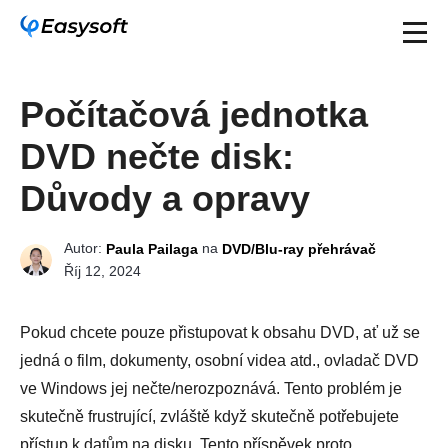
Počítačová jednotka
DVD nečte disk:
Důvody a opravy
Autor:
na
Paula Pailaga
DVD/Blu-ray přehrávač
Říj 12, 2024
Pokud chcete pouze přistupovat k obsahu DVD, ať už se
jedná o film, dokumenty, osobní videa atd., ovladač DVD
ve Windows jej nečte/nerozpoznává. Tento problém je
skutečně frustrující, zvláště když skutečně potřebujete
přístup k datům na disku. Tento příspěvek proto