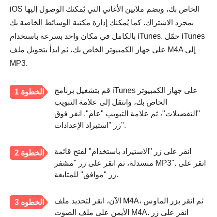
iOS الخاص بك، ويضم ملايين الأغاني التي يُمكنك الوصول إليها
بمجرد الاشتراك. كما يُمكنك إدارة مكتبة الوسائط الخاصة بك
بالكامل في مكان واحد بسرعة باستخدام iTunes. حمّل iTunes
على جهاز الكمبيوتر الخاص بك، ثم ابدأ بتحويل ملف M4A إلى
MP3.
قم بتشغيل برنامج iTunes على جهاز الكمبيوتر
الخطوة 1
الخاص بك، وانتقل إلى علامة التبويب
"التفضيلات"، ثم علامة التبويب "عام". انقر فوق
زر "استيراد الإعدادات".
انقر على زر "الاستيراد باستخدام" لفتح قائمة
الخطوة 2
منسدلة، ثم انقر على زر "مشفر MP3". انقر على
زر "موافق" للمتابعة.
الآن، انقر لتحديد ملف M4A، ثم انقر بزر الماوس
الخطوه 3
الأيمن على ملف الصوت M4A. انقر على زر