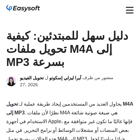
دليل سهل للمبتدئين: كيفية
تحويل ملفات M4A إلى
MP3 بسرعة
منشور من طرف
ل
آيرا ليزلي إسكوتو
تحويل الفيديو
27، 2026
يحاول العديد من المستخدمين إيجاد طريقة عملية لـ
تحويل M4A
. نظرًا لأن ملفات M4A هي صيغة صوتية شائعة
إلى MP3
الاستخدام في أجهزة Apple، فإنها غالبًا ما تكون غير متوافقة مع
بعض المنصات أو مشغلات الوسائط أو برامج التحرير. في مثل
هذه الحالات، يصبح تحويل M4A إلى MP3 خيارًا مناسبًا لجعل