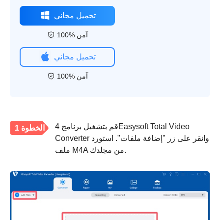
تحميل مجاني
100% آمن
تحميل مجاني
100% آمن
قم بتشغيل برنامج 4Easysoft Total Video
الخطوة 1
Converter وانقر على زر "إضافة ملفات". استورد
ملف M4A من مجلدك.