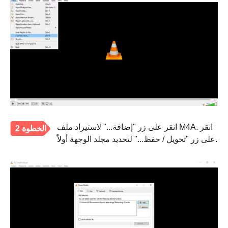
انقر على زر "إضافة..." لاستيراد ملف M4A. انقر
الخطوة 2
على زر "تحويل / حفظ..." لتحديد مجلد الوجهة أولاً.