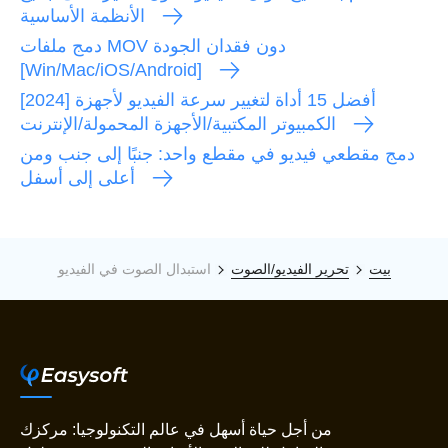
الأنظمة الأساسية
دمج ملفات MOV دون فقدان الجودة
[Win/Mac/iOS/Android]
[2024] أفضل 15 أداة لتغيير سرعة الفيديو لأجهزة
الكمبيوتر المكتبية/الأجهزة المحمولة/الإنترنت
دمج مقطعي فيديو في مقطع واحد: جنبًا إلى جنب ومن
أعلى إلى أسفل
بيت
تحرير الفيديو/الصوت
استبدال الصوت في الفيديو
من أجل حياة أسهل في عالم التكنولوجيا: مركزك