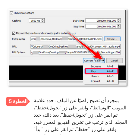
بمجرد أن تصبح راضيًا عن الملف، حدد علامة
الخطوة 5
التبويب "الوسائط"، وانقر على زر "تحويل/حفظ"،
ثم انقر على زر "تحويل/حفظ". بعد ذلك، حدد
المجلد الذي ترغب في تخزين الفيديو المحرر فيه،
وانقر على زر "حفظ"، ثم انقر على زر "ابدأ"