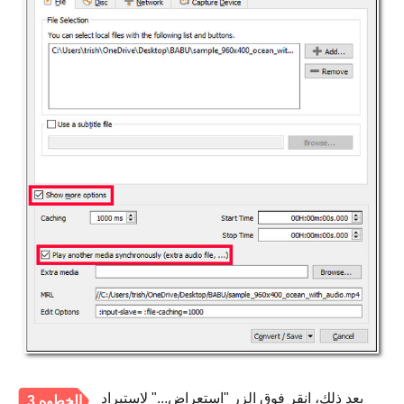
بعد ذلك، انقر فوق الزر "استعراض..." لاستيراد
الخطوه 3