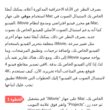
بصرف النظر عن الأداة الاحترافية المذكورة أعلاه، يمكنك أيضًا
استخدام
موفي
على جهاز Mac الخاص بك لاستبدال الصوت في
الفيديو. iMovie هو محرر فيديو افتراضي ومدمج لنظام Mac.
كما أنه يدعم استبدال الصوت الأصلي للفيديو الخاص بك بصوت
جديد. بصرف النظر عن ذلك، يمكنك أيضًا تنفيذ مهام أخرى
متعلقة بتحرير الفيديو باستخدام iMovie، مثل تغيير سرعة
الفيديو الخاص بك، وإضافة ترجمات، وتطبيق المرشحات، وما
إلى ذلك. ومع ذلك، هناك تقارير تفيد بأن iMovie يواجه صعوبة
في تصدير مقاطع فيديو 4K. لذا، إذا كان الفيديو الخاص بك بدقة
4K، فتوقع بعض المتاعب أثناء تحريره. الآن، كيف تستخدم
تطبيق iMovie لاستبدال الصوت في الفيديو؟ إليك الخطوات التي
يجب عليك اتباعها:
قم بتشغيل "iMovie" على جهاز Mac الخاص بك،
الخطوة 1
وانقر فوق علامة التبويب "Projects"، ثم حدد زر