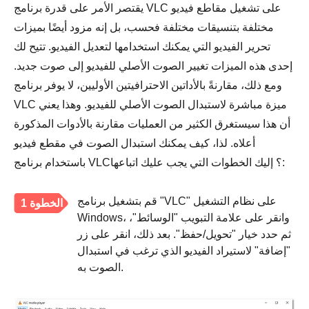
يقتصر الأمر على قدرة برنامج VLC على تشغيل مقاطع فيديو
مختلفة بتنسيقات مختلفة فحسب، بل إنه مزود أيضًا بميزات
تحرير الفيديو التي يمكنك استخدامها لتعديل الفيديو. تتيح لك
إحدى هذه الميزات تغيير الصوت الأصلي للفيديو إلى صوت جديد.
ومع ذلك، مقارنةً بالأداتين الاحترافيتين الأوليين، لا يوفر برنامج
VLC ميزة مباشرة لاستبدال الصوت الأصلي للفيديو. وهذا يعني
أن هذا سيستغرق الكثير من العمليات مقارنة بالأدوات المذكورة
أعلاه. لذا، كيف يمكنك استبدال الصوت في مقطع فيديو
باستخدام برنامج VLC؟ إليك الخطوات التي يجب عليك اتباعها:
قم بتشغيل برنامج "VLC" على نظام التشغيل
الخطوة 1
Windows، وانقر على علامة التبويب "الوسائط"،
ثم حدد خيار "تحويل/حفظ". بعد ذلك، انقر على زر
"إضافة" لاستيراد الفيديو الذي ترغب في استبدال
الصوت به.