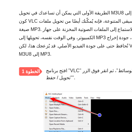
كون VLC من أفضل خيارات تشغيل قوائم تشغيل الموسيقى المتنوعة، فإنه يُمكّنك أيضًا من تحويل ملفات M3U8 إلى
صيغة MP3. الأمر أشبه بضرب عصفورين بحجر واحد؛ إذ يمكنك الاستماع إلى الملفات الصوتية المخزنة على جهاز
الكمبيوتر، وفي الوقت نفسه، تحويلها إلى MP3 لجعلها متوافقة مع الأجهزة الأخرى! مع ذلك، جودة إخراج VLC أقل، ولا
تُحافظ حتى على جودة الفيديو الأصلي. قد يُزعجك هذا، لكن VLC لا يزال أداة رائعة يُمكنك استخدامها لتحويل ملفات
M3U8 إلى MP3.
افتح برنامج "VLC" على جهاز الكمبيوتر الخاص بك، وحدد علامة التبويب "الوسائط"، ثم انقر فوق الزر
الخطوة 1
"تحويل / حفظ".