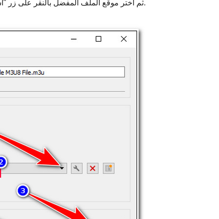
ثم اختر موقع الملف المفضل بالنقر على زر "استعراض" ثم على زر "ابدأ" لبدء عملية التحويل.