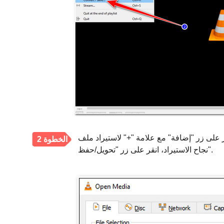
 "إضافة" مع علامة "+" لاستيراد ملف M3U8 الذي ترغب في تحويله إلى MP3. بعد
الخطوة 2
نجاح الاستيراد، انقر على زر "تحويل/حفظ".