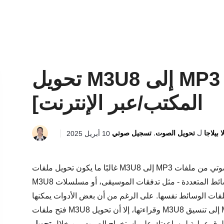
تحويل M3U8 إلى MP3 للتشغيل مجانًا [سطح
المكتب/عبر الإنترنت]
ل
,
ا بيلاجا
تحويل الصوت
تسجيل صوتي
10 أبريل 2025
غالبًا ما يكون تحويل ملفات M3U8 إلى MP3 ضروريًا للاستماع إلى محتوى صوتي من ملفات M3U8 على أجهزة أخرى.
M3U8 هو تنسيق قائمة تشغيل نصية عادية يشير إلى مصادر الوسائط المتعددة - مثل تدفقات الموسيقى، أو مسلسلات
 ملفات الوسائط نفسها. على الرغم من أن بعض الأدوات يمكنها
فتح ملفات M3U8 وقراءتها، إلا أن تحويل M3U8 إلى تنسيق MP3 الأكثر دعمًا يُسهّل الوصول إلى الصوت وتخزينه
 طرق عملية لمساعدتك على استخراج الصوت من خلال
تحويل