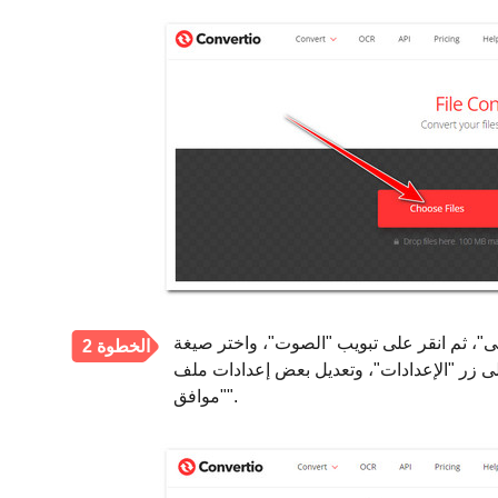
ثم انقر على تبويب "الصوت"، واختر صيغة "MP3". بعد
الخطوة 2
"الإعدادات"، وتعديل بعض إعدادات ملف M3U8، ثم النقر على زر
"موافق".