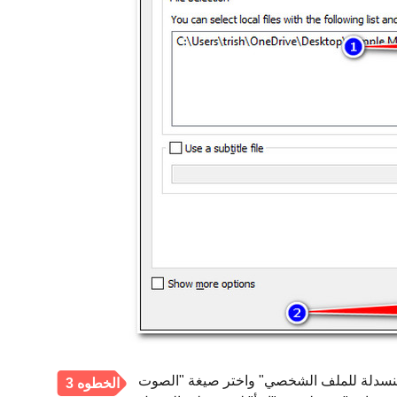
لملف الشخصي" واختر صيغة "الصوت - MP3" من قائمة الصيغ.
الخطوه 3