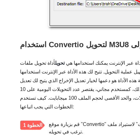
اة عبر الإنترنت يمكنك استخدامها هي
تحويل
أداة تحويل ملفات M3U8 إلى MP3 عبر الإنترنت هذه متوافقة مع
ية التحويل. تتيح لك هذه الأداة عبر الإنترنت استخدامها
هذه الأداة هو دعمها لخيار تعديل الإخراج الذي يتيح لك تعديل
الترميز، ومعدل البت، ومستوى الصوت، وما إلى ذلك. مع ذلك، كمستخدم مجاني، يقتصر عدد التحويلات اليومية على 10
تحويلات، والحد الأقصى لحجم الملف 100 ميجابايت. كيف تستخدم Convertio لتحويل ملفات M3U8 إلى MP3؟ إليك
الخطوات التي يجب اتباعها:
قم بزيارة موقع "Convertio" على متصفحك وانقر على زر "اختيار الملفات" لاستيراد ملف M3U8 الذي
الخطوة 1
ترغب في تحويله.