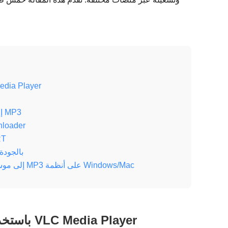
كيفية تحويل M3U8 إلى صوت MP3 باست
كيفية استخدام المحول عبر الإنترنت لتحويل M3U8 إلى MP3
تحويل M3U8 إلى
طريقة 
نصائح إضافية لتحويل
الأسئلة الشائعة حول كيفية تحويل ملفات M3U8 إلى موسيقى MP3 على أنظمة Windows/Mac
كيفية تحويل M3U8 إلى صوت MP3 باستخدام VLC Media Player