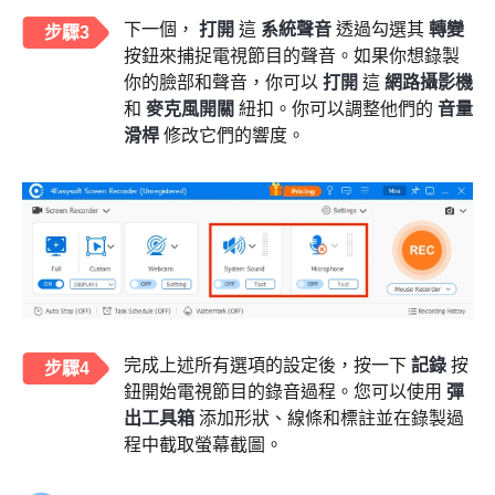
下一個，
打開
這
系統聲音
透過勾選其
轉變
步驟3
按鈕來捕捉電視節目的聲音。如果你想錄製
你的臉部和聲音，你可以
打開
這
網路攝影機
和
麥克風開關
紐扣。你可以調整他們的
音量
滑桿
修改它們的響度。
完成上述所有選項的設定後，按一下
記錄
按
步驟4
鈕開始電視節目的錄音過程。您可以使用
彈
出工具箱
添加形狀、線條和標註並在錄製過
程中截取螢幕截圖。