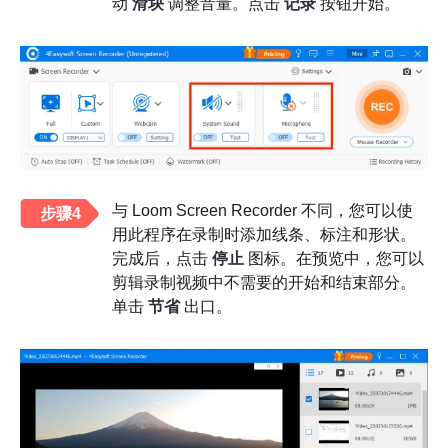
动
滑块
调整音量。点击
记录
按钮开始。
与 Loom Screen Recorder 不同，您可以使
步骤4
用此程序在录制时添加线条、标注和形状。
完成后，点击
停止
图标。在预览中，您可以
剪辑录制视频中不需要的开始和结束部分。
单击
节省
出口。