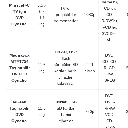
serbest),
Miuscall-C
5,5 x
TV'ler,
CD'ler,
TV için
6 x
projektörler
1080p
CD-
DVD
1,1
ve monitörler
R/RW'ler,
Oynatıcı
inç
VCD'ler,
SVCD'ler
vb.
Diskler, USB
Magnavox
DVD,
flash
MTFT754
CD, CD-
11.6
sürücüler, SD
TFT
Taşınabilir
R, CD-
inç
kartlar, harici
ekran
DVD/CD
RW,
cihazlar,
Oynatıcı
JPEG
kulaklıklar
DVD,
ieGeek
Diskler, USB,
DVD-
Taşınabilir
11,5
SD kartlar,
R/RW,
720p
DVD
inç
harici
VCD,
Oynatıcı
cihazlar
CD-
R/RW