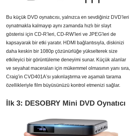
Bu küçük DVD oynatıcısı, yalnızca en sevdiğiniz DVD'leri
oynatmakla kalmayıp aynı zamanda hızlı bir slayt
gösterisi için CD-R'leri, CD-RW'leri ve JPEG'leri de
kapsayarak bir etki yaratır. HDMI bağlantısıyla, diskinizi
daha keskin bir 1080p çözünürlüğe yükselterek size
etkileyici bir görüntüleme deneyimi sunar. Küçük alanlar
ve seyahat maceraları için mükemmel olmasının yanı sıra,
Craig'in CVD401A'sı yakınlaştırma ve aşamalı tarama
özellikleriyle film büyüsünüzü kontrol etmenizi sağlar.
İlk 3: DESOBRY Mini DVD Oynatıcı