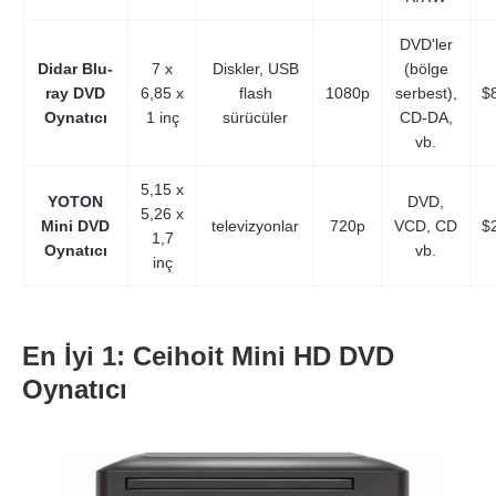
DVD'ler
Didar Blu-
7 x
Diskler, USB
(bölge
ray DVD
6,85 x
flash
1080p
serbest),
$
Oynatıcı
1 inç
sürücüler
CD-DA,
vb.
5,15 x
YOTON
DVD,
5,26 x
Mini DVD
televizyonlar
720p
VCD, CD
$
1,7
Oynatıcı
vb.
inç
En İyi 1: Ceihoit Mini HD DVD
Oynatıcı