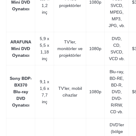
Mini DVD
1080p
$
1,2
projektörler
SVCD,
Oynatıcı
inç
MPEG,
MP3,
JPG, vb.
5,9 x
DVD,
ARAFUNA
TV'ler,
5,5 x
CD,
Mini DVD
monitörler ve
1080p
$
1,18
SVCD,
Oynatıcı
projektörler
inç
VCD vb.
Blu-ray,
Sony BDP-
BD-RE,
9,1 x
BX370
BD-R,
1,6 x
TV'ler, mobil
Blu-ray
1080p
DVD,
$
7,7
cihazlar
DVD
DVD-
inç
Oynatıcı
R/RW,
CD vb.
DVD'ler
(bölge