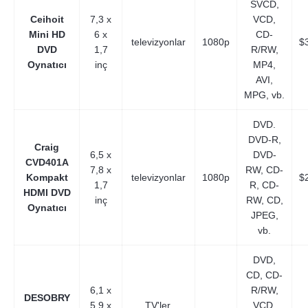
SVCD,
Ceihoit
7,3 x
VCD,
Mini HD
6 x
CD-
televizyonlar
1080p
$
DVD
1,7
R/RW,
Oynatıcı
inç
MP4,
AVI,
MPG, vb.
DVD.
DVD-R,
Craig
6,5 x
DVD-
CVD401A
7,8 x
RW, CD-
Kompakt
televizyonlar
1080p
$
1,7
R, CD-
HDMI DVD
inç
RW, CD,
Oynatıcı
JPEG,
vb.
DVD,
CD, CD-
6,1 x
R/RW,
DESOBRY
5,9 x
TV'ler,
VCD,