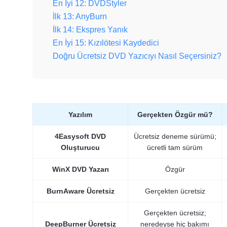
En İyi 12: DVDStyler
İlk 13: AnyBurn
İlk 14: Ekspres Yanık
En İyi 15: Kızılötesi Kaydedici
Doğru Ücretsiz DVD Yazıcıyı Nasıl Seçersiniz?
Yazılım
Gerçekten Özgür mü?
4Easysoft DVD
Ücretsiz deneme sürümü;
Oluşturucu
ücretli tam sürüm
WinX DVD Yazarı
Özgür
BurnAware Ücretsiz
Gerçekten ücretsiz
Gerçekten ücretsiz;
DeepBurner Ücretsiz
neredeyse hiç bakımı