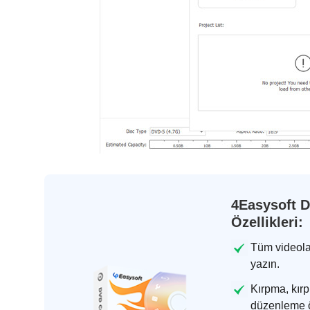
4Easysoft 
Özellikleri:
Tüm videolar
yazın.
Kırpma, kırp
düzenleme ö