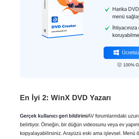
Harika DVD'l
menü sağlay
İhtiyacınıza
koruyabilme
Ücretsiz
100% G
En İyi 2: WinX DVD Yazarı
Gerçek kullanıcı geri bildirimi
AV forumlarındaki uzun s
belirtiyor. Örneğin, bir düğün videosunu veya ev yapım
kopyalayabilirsiniz. Arayüzü eski ama işlevsel. Menü öz