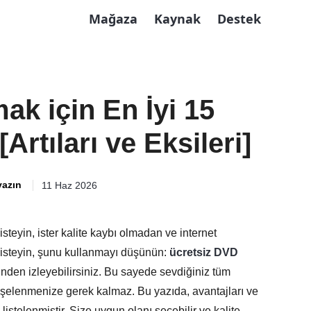
Mağaza
Kaynak
Destek
ak için En İyi 15
Artıları ve Eksileri]
yazın
11 Haz 2026
isteyin, ister kalite kaybı olmadan ve internet
 isteyin, şunu kullanmayı düşünün:
ücretsiz DVD
nden izleyebilirsiniz. Bu sayede sevdiğiniz tüm
dişelenmenize gerek kalmaz. Bu yazıda, avantajları ve
listelenmiştir. Size uygun olanı seçebilir ve kalite