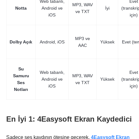
Web tabanlı,
Evet
MP3, WAV
Notta
Android ve
İyi
(transkri
ve TXT
iOS
için)
MP3 ve
Dolby Açık
Android, iOS
Yüksek
Evet (te
AAC
Su
Web tabanlı,
Evet
Samuru
MP3, WAV
Android ve
Yüksek
(transkri
Ses
ve TXT
iOS
için)
Notları
En İyi 1: 4Easysoft Ekran Kaydedici
Sadece ses kaydının ötesine geçerek,
4Easysoft Ekran