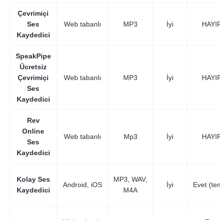
Çevrimiçi
Ses
Web tabanlı
MP3
İyi
HAYI
Kaydedici
SpeakPipe
Ücretsiz
Çevrimiçi
Web tabanlı
MP3
İyi
HAYI
Ses
Kaydedici
Rev
Online
Web tabanlı
Mp3
İyi
HAYI
Ses
Kaydedici
Kolay Ses
MP3, WAV,
Android, iOS
İyi
Evet (te
Kaydedici
M4A