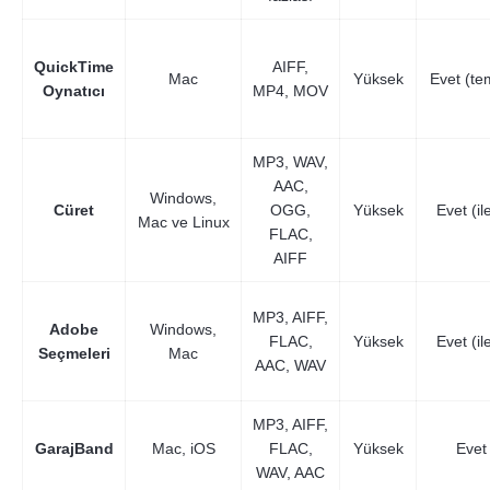
QuickTime
AIFF,
Mac
Yüksek
Evet (te
Oynatıcı
MP4, MOV
MP3, WAV,
AAC,
Windows,
Cüret
OGG,
Yüksek
Evet (ile
Mac ve Linux
FLAC,
AIFF
MP3, AIFF,
Adobe
Windows,
FLAC,
Yüksek
Evet (ile
Seçmeleri
Mac
AAC, WAV
MP3, AIFF,
GarajBand
Mac, iOS
FLAC,
Yüksek
Evet
WAV, AAC