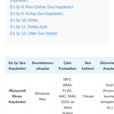
Kaydedici
En İyi 8: Rev Online Ses Kaydedici
En İyi 9: Kolay Ses Kaydedici
En İyi 10: Notta
En İyi 11: Dolby Açık
En İyi 12: Otter Ses Notları
En İyi Ses
Desteklenen
Çıktı
Ses
Düzenl
Kaydedici
cihazlar
Formatları
kalitesi
Araçla
MP3,
WMA,
Evet
4Easysoft
FLAC,
(Kırpm
Windows,
Ekran
AAC, M4A,
Yüksek
kesme
Mac
Kaydedici
OGG ve
birleşti
daha
vb.)
fazlası