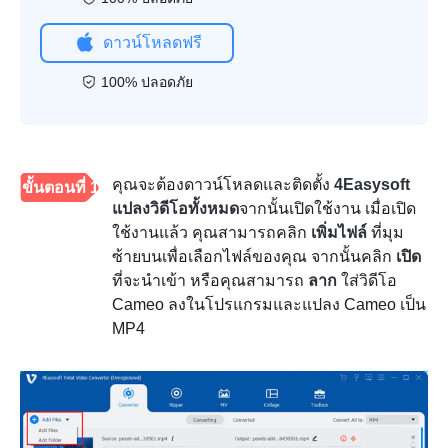
ดาวน์โหลดฟรี
100% ปลอดภัย
คุณจะต้องดาวน์โหลดและติดตั้ง
4Easysoft
ขั้นตอนที่ 1
แปลงวิดีโอทั้งหมด
จากนั้นเปิดใช้งาน เมื่อเปิด
ใช้งานแล้ว คุณสามารถคลิก
เพิ่มไฟล์
ที่มุม
ซ้ายบนเพื่อเลือกไฟล์ของคุณ จากนั้นคลิก
เปิด
ที่จะนำเข้า หรือคุณสามารถ
ลาก
ใส่วิดีโอ
Cameo ลงในโปรแกรมและแปลง Cameo เป็น
MP4