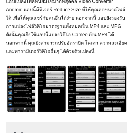
แอปแปลงไฟล์ที่นิยมใช้มากที่สุดคือ Video Converter
Android แอปนี้มีฟีเจอร์ Reduce Size ที่ให้คุณลดขนาดไฟล์
ได้ เพื่อให้คุณแชร์กับคนอื่นได้ง่าย นอกจากนี้ แอปยังรองรับ
การแปลงไฟล์วิดีโอมาตรฐานทั้งหมดเป็น MP4 และ MPG
ดังนั้นคุณจึงใช้แอปนี้แปลงวิดีโอ Cameo เป็น MP4 ได้
นอกจากนี้ คุณยังสามารถปรับอัตราบิต โคเดก ความละเอียด
และพารามิเตอร์วิดีโออื่นๆ ได้ด้วยตัวแปลงนี้