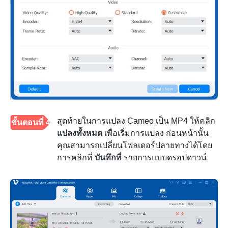
สุดท้ายในการแปลง Cameo เป็น MP4 ให้คลิก
ขั้นตอนที่ 4
แปลงทั้งหมด
เพื่อเริ่มการแปลง ก่อนหน้านั้น
คุณสามารถเปลี่ยนโฟลเดอร์ปลายทางได้โดย
การคลิกที่
บันทึกที่
รายการแบบดรอปดาวน์