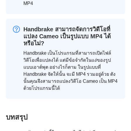
MP4
Handbrake สามารถจัดการวิดีโอที่
แปลง Cameo เป็นรูปแบบ MP4 ได้
หรือไม่?
Handbrake เป็นโปรแกรมที่สามารถเปิดไฟล์
วิดีโอเพื่อแปลงได้ แต่มีข้อจำกัดในแง่ของรูป
แบบเอาต์พุต อย่างไรก็ตาม ในรูปแบบที่
Handbrake จัดให้นั้น จะมี MP4 รวมอยู่ด้วย ดัง
นั้นคุณจึงสามารถแปลงวิดีโอ Cameo เป็น MP4
ด้วยโปรแกรมนี้ได้
บทสรุป