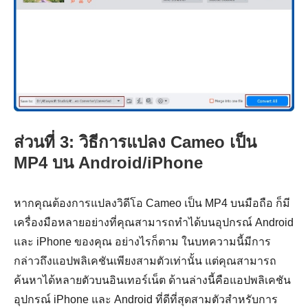
ส่วนที่ 3: วิธีการแปลง Cameo เป็น
MP4 บน Android/iPhone
หากคุณต้องการแปลงวิดีโอ Cameo เป็น MP4 บนมือถือ ก็มี
เครื่องมือหลายอย่างที่คุณสามารถทำได้บนอุปกรณ์ Android
และ iPhone ของคุณ อย่างไรก็ตาม ในบทความนี้มีการ
กล่าวถึงแอปพลิเคชันเพียงสามตัวเท่านั้น แต่คุณสามารถ
ค้นหาได้หลายตัวบนอินเทอร์เน็ต ด้านล่างนี้คือแอปพลิเคชัน
อุปกรณ์ iPhone และ Android ที่ดีที่สุดสามตัวสำหรับการ