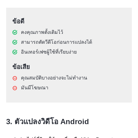
ข้อดี
คงคุณภาพดั้งเดิมไว้
สามารถตัดวีดีโอก่อนการแปลงได้
อินเทอร์เฟซผู้ใช้ที่เรียบง่าย
ข้อเสีย
คุณสมบัติบางอย่างจะไม่ทำงาน
มันมีโฆษณา
3. ตัวแปลงวิดีโอ Android