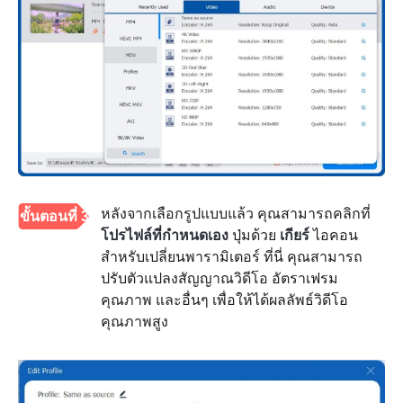
หลังจากเลือกรูปแบบแล้ว คุณสามารถคลิกที่
ขั้นตอนที่ 3
โปรไฟล์ที่กำหนดเอง
ปุ่มด้วย
เกียร์
ไอคอน
สำหรับเปลี่ยนพารามิเตอร์ ที่นี่ คุณสามารถ
ปรับตัวแปลงสัญญาณวิดีโอ อัตราเฟรม
คุณภาพ และอื่นๆ เพื่อให้ได้ผลลัพธ์วิดีโอ
คุณภาพสูง