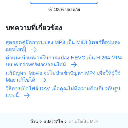
100% ปลอดภัย
บทความที่เกี่ยวข้อง
สุดยอดคู่มือการแปลง MP3 เป็น MIDI [เดสก์ท็อปและ
ออนไลน์]
คำแนะนำเฉพาะในการแปลง HEVC เป็น H.264 MP4
บน Windows/Mac/ออนไลน์
แก้ปัญหา iMovie จะไม่นำเข้าปัญหา MP4 เพื่อให้ผู้ใช้
Mac แก้ไขได้
วิธีการเปิดไฟล์ DAV เมื่อคุณไม่มีความคิดเกี่ยวกับรูป
แบบนี้
บ้าน
แปลงวิดีโอ
คาเมโอเป็น Mp4