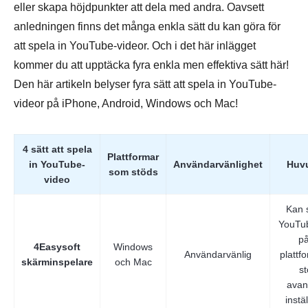
eller skapa höjdpunkter att dela med andra. Oavsett
anledningen finns det många enkla sätt du kan göra för
att spela in YouTube-videor. Och i det här inlägget
kommer du att upptäcka fyra enkla men effektiva sätt här!
Den här artikeln belyser fyra sätt att spela in YouTube-
videor på iPhone, Android, Windows och Mac!
4 sätt att spela
Plattformar
in YouTube-
Användarvänlighet
Huv
som stöds
video
Kan s
YouTub
på
4Easysoft
Windows
Användarvänlig
plattf
skärminspelare
och Mac
st
avan
instä