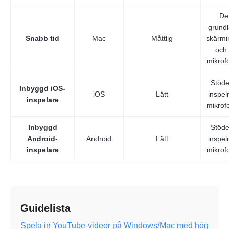
De
grund
Snabb tid
Mac
Måttlig
skärmi
och 
mikrof
Stöde
Inbyggd iOS-
iOS
Lätt
inspel
inspelare
mikrof
Inbyggd
Stöde
Android-
Android
Lätt
inspel
inspelare
mikrof
Guidelista
Spela in YouTube-videor på Windows/Mac med hög