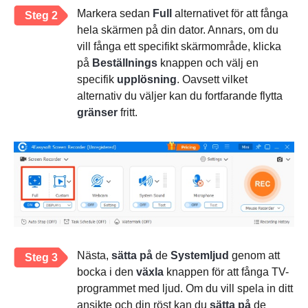
Markera sedan
Full
alternativet för att fånga
Steg 2
hela skärmen på din dator. Annars, om du
vill fånga ett specifikt skärmområde, klicka
på
Beställnings
knappen och välj en
specifik
upplösning
. Oavsett vilket
alternativ du väljer kan du fortfarande flytta
gränser
fritt.
Nästa,
sätta på
de
Systemljud
genom att
Steg 3
bocka i den
växla
knappen för att fånga TV-
programmet med ljud. Om du vill spela in ditt
ansikte och din röst kan du
sätta på
de