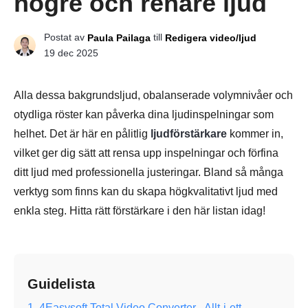
högre och renare ljud
Postat av
till
Paula Pailaga
Redigera video/ljud
19 dec 2025
Alla dessa bakgrundsljud, obalanserade volymnivåer och
otydliga röster kan påverka dina ljudinspelningar som
helhet. Det är här en pålitlig
ljudförstärkare
kommer in,
vilket ger dig sätt att rensa upp inspelningar och förfina
ditt ljud med professionella justeringar. Bland så många
verktyg som finns kan du skapa högkvalitativt ljud med
enkla steg. Hitta rätt förstärkare i den här listan idag!
Guidelista
1. 4Easysoft Total Video Converter - Allt-i-ett-