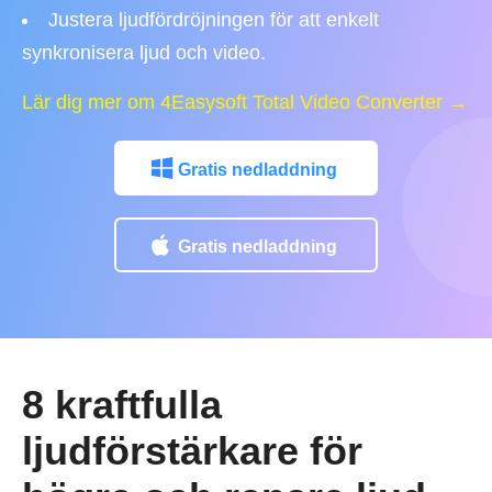
Justera ljudfördröjningen för att enkelt
synkronisera ljud och video.
Lär dig mer om 4Easysoft Total Video Converter →
Gratis nedladdning
Gratis nedladdning
8 kraftfulla
ljudförstärkare för