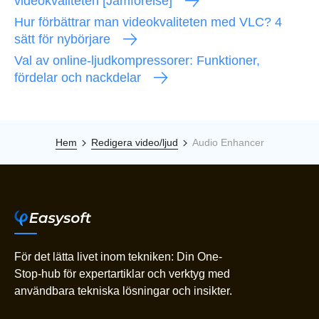
videokvaliteten [Jämförelse]
Hur förbättrar man videokvaliteten med VLC? 4
sätt för nybörjare
Val av online-ljudkompressorer: Funktioner,
fördelar och nackdelar
Hem
Redigera video/ljud
Audio Enhancer
För det lätta livet inom tekniken: Din One-
Stop-hub för expertartiklar och verktyg med
användbara tekniska lösningar och insikter.