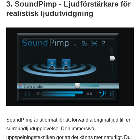
3. SoundPimp - Ljudförstärkare för
realistisk ljudutvidgning
SoundPimp är utformat för att förvandla originalljud till en
surroundljudupplevelse. Den immersiva
uppspelningstekniken gör att det känns mer naturligt. Du