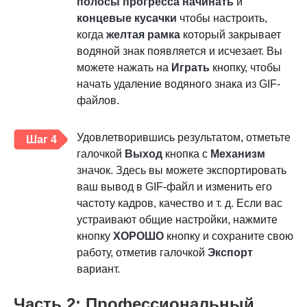
полосы прогресса
начинать
и
концевые кусачки
чтобы настроить,
когда
желтая рамка
который закрывает
водяной знак появляется и исчезает. Вы
можете нажать на
Играть
кнопку, чтобы
начать удаление водяного знака из GIF-
файлов.
Удовлетворившись результатом, отметьте
Шаг 4
галочкой
Выход
кнопка с
Механизм
значок. Здесь вы можете экспортировать
ваш вывод в GIF-файл и изменить его
частоту кадров, качество и т. д. Если вас
устраивают общие настройки, нажмите
кнопку
ХОРОШО
кнопку и сохраните свою
работу, отметив галочкой
Экспорт
вариант.
Часть 2: Профессиональный