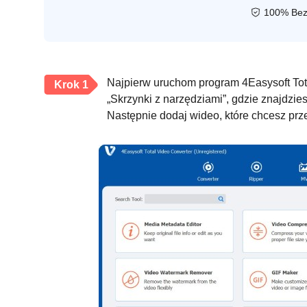
100% Bez
Najpierw uruchom program 4Easysoft Tot
Krok 1
„Skrzynki z narzędziami”, gdzie znajdzi
Następnie dodaj wideo, które chcesz pr