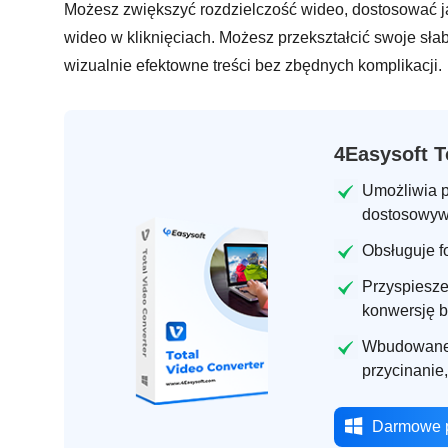
Możesz zwiększyć rozdzielczość wideo, dostosować j
wideo w kliknięciach. Możesz przekształcić swoje słabe
wizualnie efektowne treści bez zbędnych komplikacji.
4Easysoft T
Umożliwia p
dostosowywa
Obsługuje f
Przyspiesze
konwersję be
Wbudowane n
przycinanie,
Darmowe p