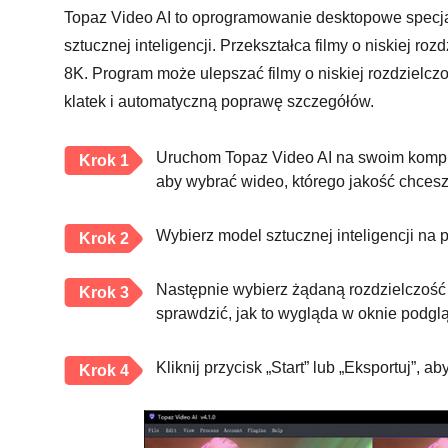
Topaz Video AI to oprogramowanie desktopowe specja
sztucznej inteligencji. Przekształca filmy o niskiej ro
8K. Program może ulepszać filmy o niskiej rozdzielcz
klatek i automatyczną poprawę szczegółów.
Uruchom Topaz Video AI na swoim kompute
Krok 1
aby wybrać wideo, którego jakość chcesz
Wybierz model sztucznej inteligencji na 
Krok 2
Następnie wybierz żądaną rozdzielczość 
Krok 3
sprawdzić, jak to wygląda w oknie podgl
Kliknij przycisk „Start” lub „Eksportuj”, 
Krok 4