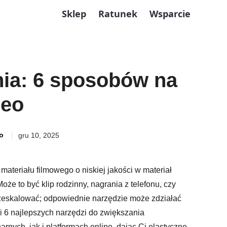
Sklep
Ratunek
Wsparcie
nia: 6 sposobów na
deo
o
gru 10, 2025
teriału filmowego o niskiej jakości w materiał
Może to być klip rodzinny, nagrania z telefonu, czy
rzeskalować; odpowiednie narzędzie może zdziałać
i 6 najlepszych narzędzi do zwiększania
nych, jak i platformach online, dając Ci elastyczne