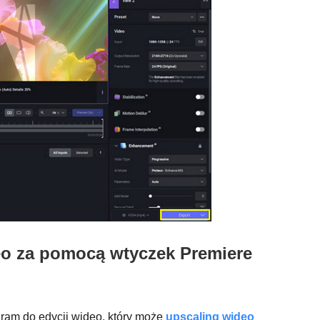
eo za pomocą wtyczek Premiere
gram do edycji wideo, który może
upscaling wideo