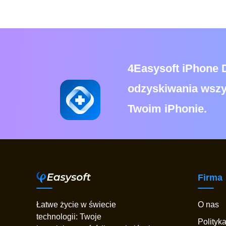
4Easysoft iPhone 
odzyskiwania wszy
Twoim iPhonie.
Firma
Łatwe życie w świecie
O nas
technologii: Twoje
Polityk