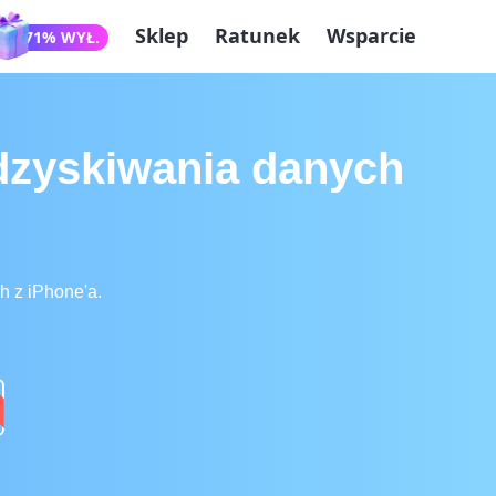
Sklep
Ratunek
Wsparcie
71% WYŁ.
dzyskiwania danych
h z iPhone'a.