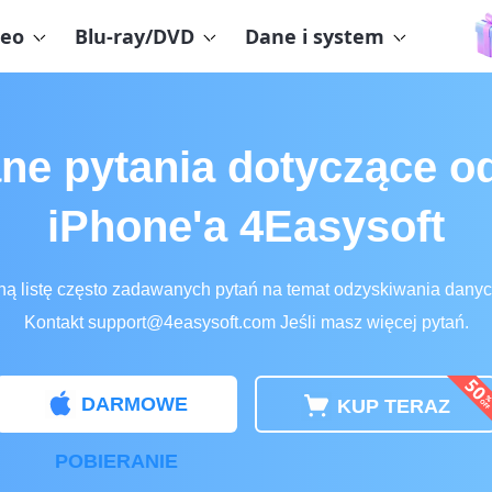
eo
Blu-ray/DVD
Dane i system
ane pytania dotyczące o
iPhone'a 4Easysoft
ą listę często zadawanych pytań na temat odzyskiwania danyc
Kontakt
support@4easysoft.com
Jeśli masz więcej pytań.
DARMOWE
KUP TERAZ
POBIERANIE