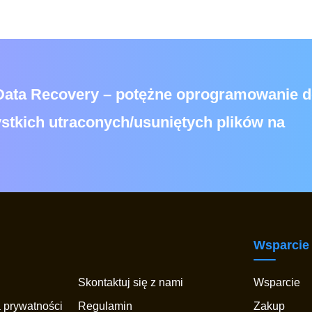
Data Recovery – potężne oprogramowanie 
stkich utraconych/usuniętych plików na
Wsparcie
Skontaktuj się z nami
Wsparcie
a prywatności
Regulamin
Zakup