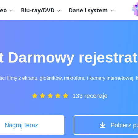
eo
Blu-ray/DVD
Dane i system
t Darmowy rejestrat
ci filmy z ekranu, głośników, mikrofonu i kamery internetowej, 
133 recenzje
Nagraj teraz
Pobierz pu