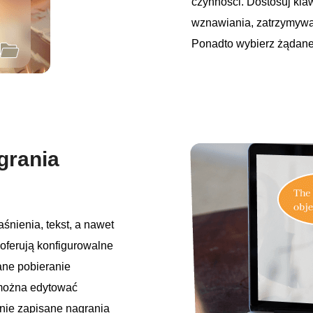
czynności. Dostosuj kla
wznawiania, zatrzymywan
Ponadto wybierz żądane
grania
jaśnienia, tekst, a nawet
oferują konfigurowalne
ane pobieranie
 można edytować
znie zapisane nagrania