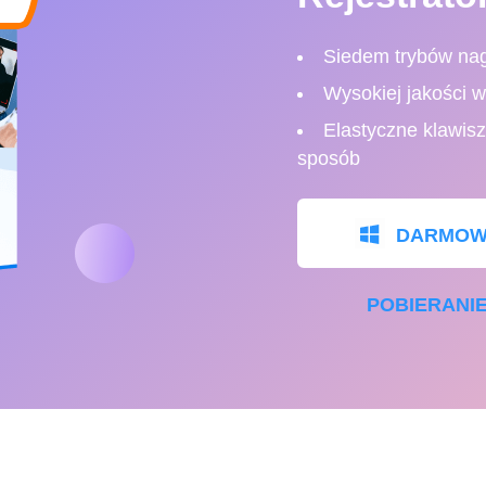
Siedem trybów nag
Wysokiej jakości wy
Elastyczne klawisz
sposób
DARMOW
POBIERANI