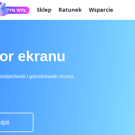
Sklep
Ratunek
Wsparcie
71% WYŁ.
or ekranu
kiedykolwiek i gdziekolwiek chcesz.
lpit