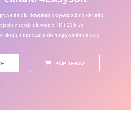
rywania dla dowolnej aktywności na ekranie
jście z rozdzielczością 4K i 60 kl./s
e skrótu i adnotacje do nagrywania na swój
E
KUP TERAZ
E