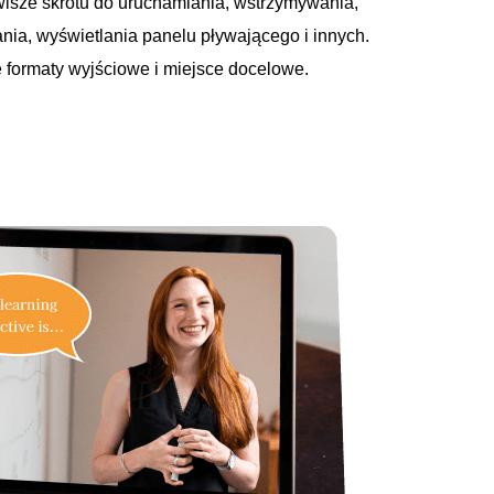
wisze skrótu do uruchamiania, wstrzymywania,
ia, wyświetlania panelu pływającego i innych.
 formaty wyjściowe i miejsce docelowe.