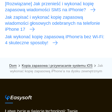
[Rozwiązane] Jak przenieść i wykonać kopię
zapasową wiadomości SMS na iPhonie?
Jak zapisać i wykonać kopię zapasową
wiadomości głosowych odebranych na telefonie
iPhone 17
Jak wykonać kopię zapasową iPhone'a bez Wi-Fi:
4 skuteczne sposoby!
Dom
Kopia zapasowa i przywracanie systemu iOS
Jak
wykonać kopię zapasową iPhone'a na dysku zewnętrznym
Łatwe życie w świecie technologii: Twoje