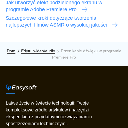
Jak utworzyć efekt podzielonego ekranu w
programie Adobe Premiere Pro
Szczegółowe kroki dotyczące tworzenia
najlepszych filmów ASMR o wysokiej jakości
Dom
Edytuj wideo/audio
Przenikanie dźwięku w programie
Premiere Pro
Łatwe życie w świecie technologii: Twoje
kompleksowe źródło artykułów i narzędzi
eksperckich z przydatnymi rozwiązaniami i
spostrzeżeniami technicznymi.