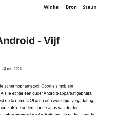
Winkel
Bron
Steun
droid - Vijf
13 mrt 2023
de schermopnametool. Google's mobiele
Als je echter een ouder Android-apparaat gebruikt,
d op te nemen. Of je nu een wedstrijd, vergadering,
ethode als de onderstaande apps van derden
n.
schermrecord op Android
met de gedetailleerde