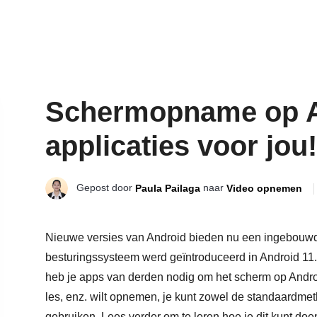
Schermopname op An
applicaties voor jou!
Gepost door
naar
Paula Pailaga
Video opnemen
Nieuwe versies van Android bieden nu een ingebouw
besturingssysteem werd geïntroduceerd in Android 11. 
heb je apps van derden nodig om het scherm op Androi
les, enz. wilt opnemen, je kunt zowel de standaardm
gebruiken. Lees verder om te leren hoe je dit kunt doe