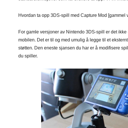
Hvordan ta opp 3DS-spill med Capture Mod [gammel v
For gamle versjoner av Nintendo 3DS-spill er det ikke 
mobilen. Det er til og med umulig å legge til et ekster
støtten. Den eneste sjansen du har er å modifisere spi
du spiller.