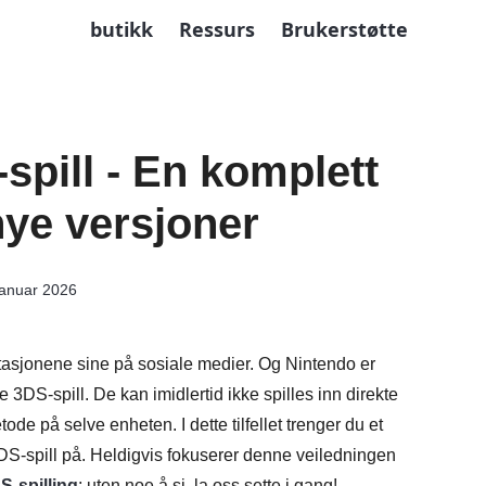
butikk
Ressurs
Brukerstøtte
spill - En komplett
nye versjoner
januar 2026
estasjonene sine på sosiale medier. Og Nintendo er
e 3DS-spill. De kan imidlertid ikke spilles inn direkte
e på selve enheten. I dette tilfellet trenger du et
 3DS-spill på. Heldigvis fokuserer denne veiledningen
S-spilling
; uten noe å si, la oss sette i gang!