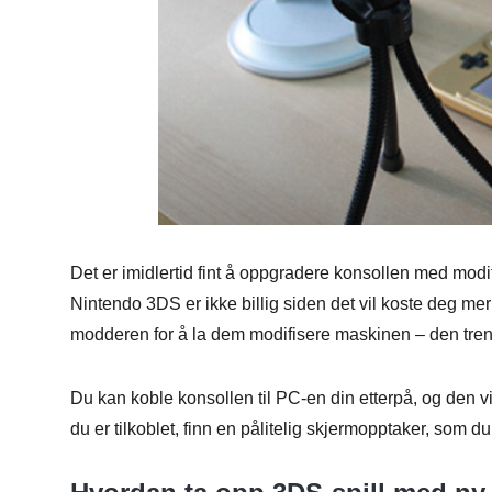
Det er imidlertid fint å oppgradere konsollen med modif
Nintendo 3DS er ikke billig siden det vil koste deg mer
modderen for å la dem modifisere maskinen – den tren
Du kan koble konsollen til PC-en din etterpå, og den v
du er tilkoblet, finn en pålitelig skjermopptaker, som d