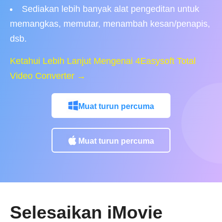
Sediakan lebih banyak alat pengeditan untuk
memangkas, memutar, menambah kesan/penapis,
dsb.
Ketahui Lebih Lanjut Mengenai 4Easysoft Total
Video Converter →
Muat turun percuma
Muat turun percuma
Selesaikan iMovie