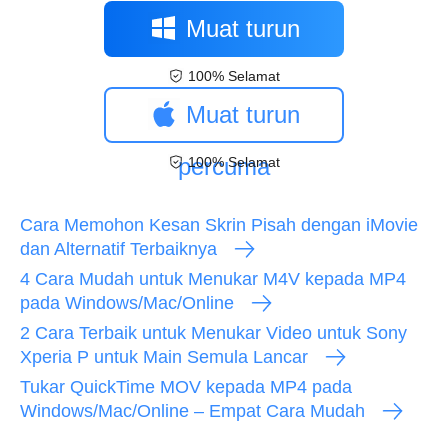
Muat turun
100% Selamat
percuma
Muat turun
percuma
100% Selamat
Cara Memohon Kesan Skrin Pisah dengan iMovie
dan Alternatif Terbaiknya
4 Cara Mudah untuk Menukar M4V kepada MP4
pada Windows/Mac/Online
2 Cara Terbaik untuk Menukar Video untuk Sony
Xperia P untuk Main Semula Lancar
Tukar QuickTime MOV kepada MP4 pada
Windows/Mac/Online – Empat Cara Mudah