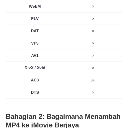
WebM
×
FLV
×
DAT
×
VP9
×
AV1
×
DivX / Xvid
×
AC3
△
DTS
×
Bahagian 2: Bagaimana Menambah
MP4 ke iMovie Berjaya