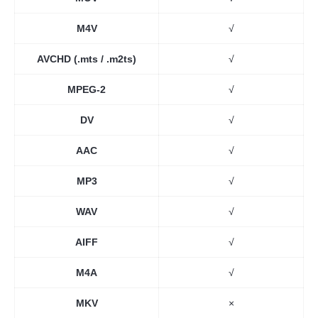
M4V
√
AVCHD (.mts / .m2ts)
√
MPEG-2
√
DV
√
AAC
√
MP3
√
WAV
√
AIFF
√
M4A
√
MKV
×