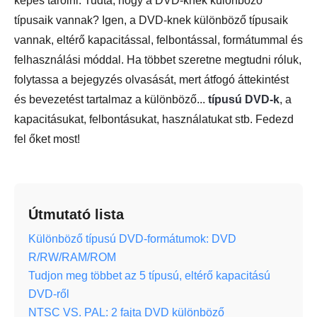
képes tárolni. Tudta, hogy a DVD-knek különböző
típusaik vannak? Igen, a DVD-knek különböző típusaik
vannak, eltérő kapacitással, felbontással, formátummal és
felhasználási móddal. Ha többet szeretne megtudni róluk,
folytassa a bejegyzés olvasását, mert átfogó áttekintést
és bevezetést tartalmaz a különböző...
típusú DVD-k
, a
kapacitásukat, felbontásukat, használatukat stb. Fedezd
fel őket most!
Útmutató lista
Különböző típusú DVD-formátumok: DVD
R/RW/RAM/ROM
Tudjon meg többet az 5 típusú, eltérő kapacitású
DVD-ről
NTSC VS. PAL: 2 fajta DVD különböző