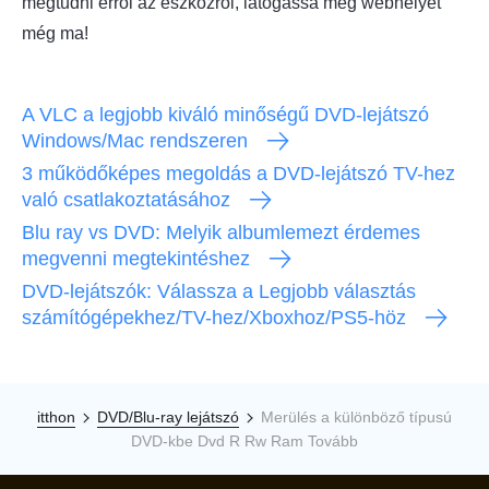
megtudni erről az eszközről, látogassa meg webhelyét
még ma!
A VLC a legjobb kiváló minőségű DVD-lejátszó
Windows/Mac rendszeren
3 működőképes megoldás a DVD-lejátszó TV-hez
való csatlakoztatásához
Blu ray vs DVD: Melyik albumlemezt érdemes
megvenni megtekintéshez
DVD-lejátszók: Válassza a Legjobb választás
számítógépekhez/TV-hez/Xboxhoz/PS5-höz
itthon
DVD/Blu-ray lejátszó
Merülés a különböző típusú
DVD-kbe Dvd R Rw Ram Tovább