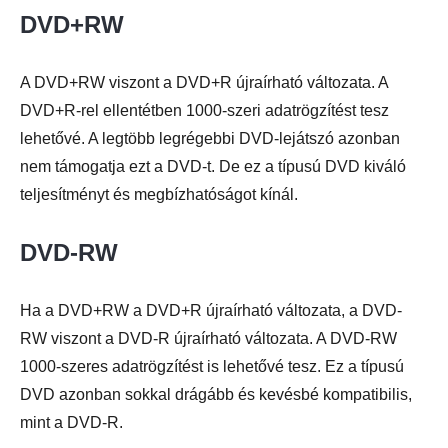
DVD+RW
A DVD+RW viszont a DVD+R újraírható változata. A
DVD+R-rel ellentétben 1000-szeri adatrögzítést tesz
lehetővé. A legtöbb legrégebbi DVD-lejátszó azonban
nem támogatja ezt a DVD-t. De ez a típusú DVD kiváló
teljesítményt és megbízhatóságot kínál.
DVD-RW
Ha a DVD+RW a DVD+R újraírható változata, a DVD-
RW viszont a DVD-R újraírható változata. A DVD-RW
1000-szeres adatrögzítést is lehetővé tesz. Ez a típusú
DVD azonban sokkal drágább és kevésbé kompatibilis,
mint a DVD-R.