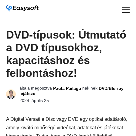
DVD-típusok: Útmutató
a DVD típusokhoz,
kapacitáshoz és
felbontáshoz!
általa megosztva
nak nek
Paula Pailaga
DVD/Blu-ray
lejátszó
2024. április 25
A Digital Versatile Disc vagy DVD egy optikai adattároló,
amely kiváló minőségű videókat, adatokat és játékokat