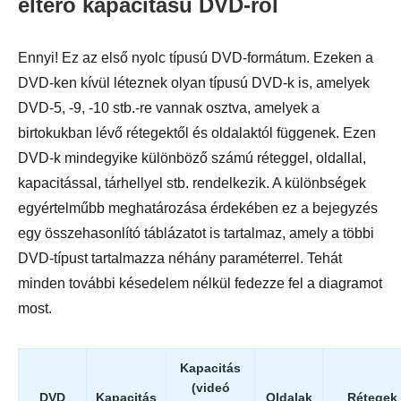
eltérő kapacitású DVD-ről
Ennyi! Ez az első nyolc típusú DVD-formátum. Ezeken a
DVD-ken kívül léteznek olyan típusú DVD-k is, amelyek
DVD-5, -9, -10 stb.-re vannak osztva, amelyek a
birtokukban lévő rétegektől és oldalaktól függenek. Ezen
DVD-k mindegyike különböző számú réteggel, oldallal,
kapacitással, tárhellyel stb. rendelkezik. A különbségek
egyértelműbb meghatározása érdekében ez a bejegyzés
egy összehasonlító táblázatot is tartalmaz, amely a többi
DVD-típust tartalmazza néhány paraméterrel. Tehát
minden további késedelem nélkül fedezze fel a diagramot
most.
Kapacitás
(videó
DVD
Kapacitás
Oldalak
Rétegek