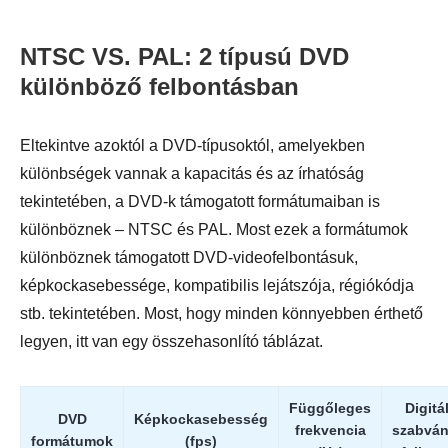
NTSC VS. PAL: 2 típusú DVD
különböző felbontásban
Eltekintve azoktól a DVD-típusoktól, amelyekben
különbségek vannak a kapacitás és az írhatóság
tekintetében, a DVD-k támogatott formátumaiban is
különböznek – NTSC és PAL. Most ezek a formátumok
különböznek támogatott DVD-videofelbontásuk,
képkockasebessége, kompatibilis lejátszója, régiókódja
stb. tekintetében. Most, hogy minden könnyebben érthető
legyen, itt van egy összehasonlító táblázat.
Függőleges
Digitá
DVD
Képkockasebesség
frekvencia
szabvá
formátumok
(fps)