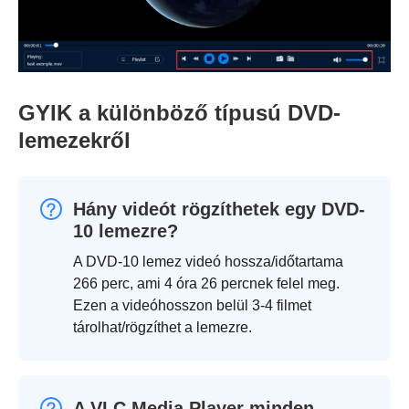
GYIK a különböző típusú DVD-
lemezekről
Hány videót rögzíthetek egy DVD-
10 lemezre?
A DVD-10 lemez videó hossza/időtartama
266 perc, ami 4 óra 26 percnek felel meg.
Ezen a videóhosszon belül 3-4 filmet
tárolhat/rögzíthet a lemezre.
A VLC Media Player minden