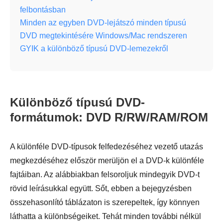
felbontásban
Minden az egyben DVD-lejátszó minden típusú
DVD megtekintésére Windows/Mac rendszeren
GYIK a különböző típusú DVD-lemezekről
Különböző típusú DVD-
formátumok: DVD R/RW/RAM/ROM
A különféle DVD-típusok felfedezéséhez vezető utazás
megkezdéséhez először merüljön el a DVD-k különféle
fajtáiban. Az alábbiakban felsoroljuk mindegyik DVD-t
rövid leírásukkal együtt. Sőt, ebben a bejegyzésben
összehasonlító táblázaton is szerepeltek, így könnyen
láthatta a különbségeiket. Tehát minden további nélkül