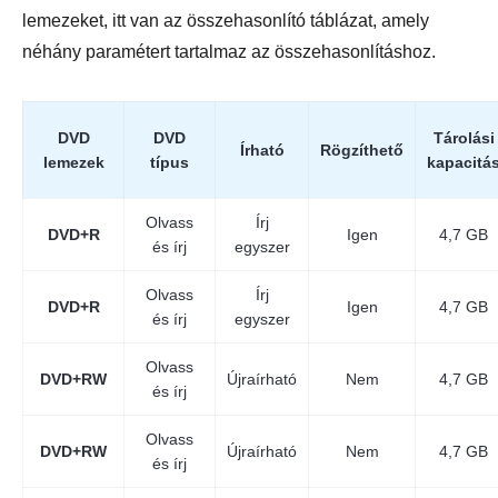
lemezeket, itt van az összehasonlító táblázat, amely
néhány paramétert tartalmaz az összehasonlításhoz.
DVD
DVD
Tárolási
Írható
Rögzíthető
lemezek
típus
kapacitá
Olvass
Írj
DVD+R
Igen
4,7 GB
és írj
egyszer
Olvass
Írj
DVD+R
Igen
4,7 GB
és írj
egyszer
Olvass
DVD+RW
Újraírható
Nem
4,7 GB
és írj
Olvass
DVD+RW
Újraírható
Nem
4,7 GB
és írj