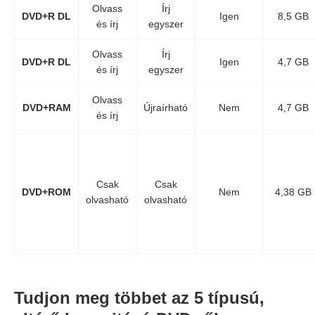
Olvass
Írj
DVD+R DL
Igen
8,5 GB
és írj
egyszer
Olvass
Írj
DVD+R DL
Igen
4,7 GB
és írj
egyszer
Olvass
DVD+RAM
Újraírható
Nem
4,7 GB
és írj
Csak
Csak
DVD+ROM
Nem
4,38 GB
olvasható
olvasható
Tudjon meg többet az 5 típusú,