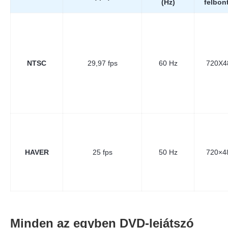
(Hz)
felbon
NTSC
29,97 fps
60 Hz
720X4
HAVER
25 fps
50 Hz
720×4
Minden az egyben DVD-lejátszó