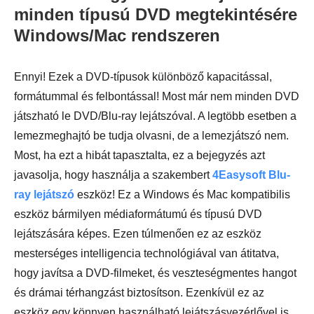
minden típusú DVD megtekintésére
Windows/Mac rendszeren
Ennyi! Ezek a DVD-típusok különböző kapacitással,
formátummal és felbontással! Most már nem minden DVD
játszható le DVD/Blu-ray lejátszóval. A legtöbb esetben a
lemezmeghajtó be tudja olvasni, de a lemezjátszó nem.
Most, ha ezt a hibát tapasztalta, ez a bejegyzés azt
javasolja, hogy használja a szakembert
4Easysoft Blu-
ray lejátszó
eszköz! Ez a Windows és Mac kompatibilis
eszköz bármilyen médiaformátumú és típusú DVD
lejátszására képes. Ezen túlmenően ez az eszköz
mesterséges intelligencia technológiával van átitatva,
hogy javítsa a DVD-filmeket, és veszteségmentes hangot
és drámai térhangzást biztosítson. Ezenkívül ez az
eszköz egy könnyen használható lejátszásvezérlővel is