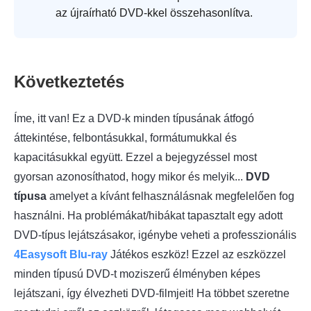
az újraírható DVD-kkel összehasonlítva.
Következtetés
Íme, itt van! Ez a DVD-k minden típusának átfogó
áttekintése, felbontásukkal, formátumukkal és
kapacitásukkal együtt. Ezzel a bejegyzéssel most
gyorsan azonosíthatod, hogy mikor és melyik...
DVD
típusa
amelyet a kívánt felhasználásnak megfelelően fog
használni. Ha problémákat/hibákat tapasztalt egy adott
DVD-típus lejátszásakor, igénybe veheti a professzionális
4Easysoft Blu-ray
Játékos eszköz! Ezzel az eszközzel
minden típusú DVD-t moziszerű élményben képes
lejátszani, így élvezheti DVD-filmjeit! Ha többet szeretne