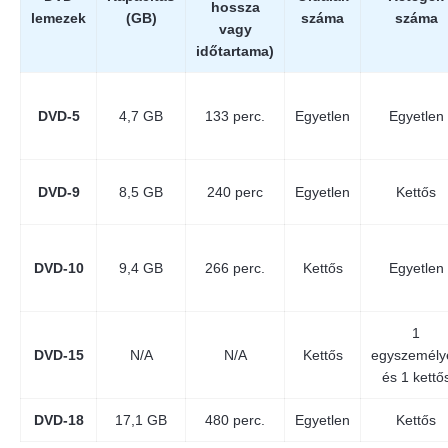
hossza
lemezek
(GB)
száma
száma
vagy
időtartama)
DVD-5
4,7 GB
133 perc.
Egyetlen
Egyetlen
DVD-9
8,5 GB
240 perc
Egyetlen
Kettős
DVD-10
9,4 GB
266 perc.
Kettős
Egyetlen
1
DVD-15
N/A
N/A
Kettős
egyszemély
és 1 kettő
DVD-18
17,1 GB
480 perc.
Egyetlen
Kettős