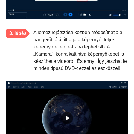
A lemez lejátszása közben módosíthatja a
3. lépés
hangerőt, átállíthatja a képernyőt teljes
képernyőre, előre-hátra léphet stb. A
„Kamera” ikonra kattintva képernyőképet is
készíthet a videóról. És ennyi! Így játszhat le
minden típusú DVD-t ezzel az eszközzel!