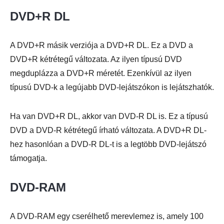
DVD+R DL
A DVD+R másik verziója a DVD+R DL. Ez a DVD a
DVD+R kétrétegű változata. Az ilyen típusú DVD
megduplázza a DVD+R méretét. Ezenkívül az ilyen
típusú DVD-k a legújabb DVD-lejátszókon is lejátszhatók.
Ha van DVD+R DL, akkor van DVD-R DL is. Ez a típusú
DVD a DVD-R kétrétegű írható változata. A DVD+R DL-
hez hasonlóan a DVD-R DL-t is a legtöbb DVD-lejátszó
támogatja.
DVD-RAM
A DVD-RAM egy cserélhető merevlemez is, amely 100