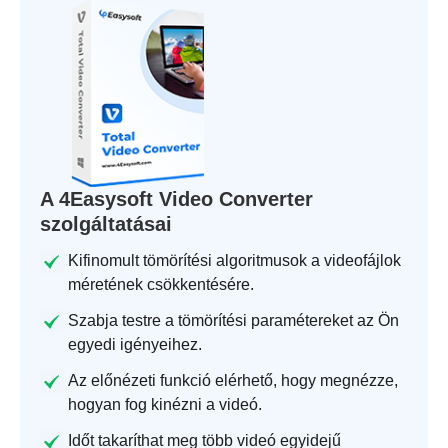
A 4Easysoft Video Converter
szolgáltatásai
Kifinomult tömörítési algoritmusok a videofájlok
méretének csökkentésére.
Szabja testre a tömörítési paramétereket az Ön
egyedi igényeihez.
Az előnézeti funkció elérhető, hogy megnézze,
hogyan fog kinézni a videó.
Időt takaríthat meg több videó egyidejű