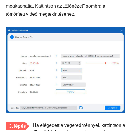
megkaphatja. Kattintson az „Előnézet” gombra a
tömörített videó megtekintéséhez.
Ha elégedett a végeredménnyel, kattintson a
3. lépés