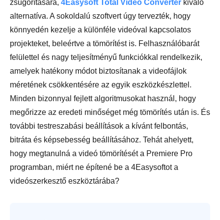
zsugorítására,
4Easysoft Total Video Converter
kiváló
alternatíva. A sokoldalú szoftvert úgy tervezték, hogy
könnyedén kezelje a különféle videóval kapcsolatos
projekteket, beleértve a tömörítést is. Felhasználóbarát
felülettel és nagy teljesítményű funkciókkal rendelkezik,
amelyek hatékony módot biztosítanak a videofájlok
méretének csökkentésére az egyik eszközkészlettel.
Minden bizonnyal fejlett algoritmusokat használ, hogy
megőrizze az eredeti minőséget még tömörítés után is. És
további testreszabási beállítások a kívánt felbontás,
bitráta és képsebesség beállításához. Tehát ahelyett,
hogy megtanulná a videó tömörítését a Premiere Pro
programban, miért ne építené be a 4Easysoftot a
videószerkesztő eszköztárába?