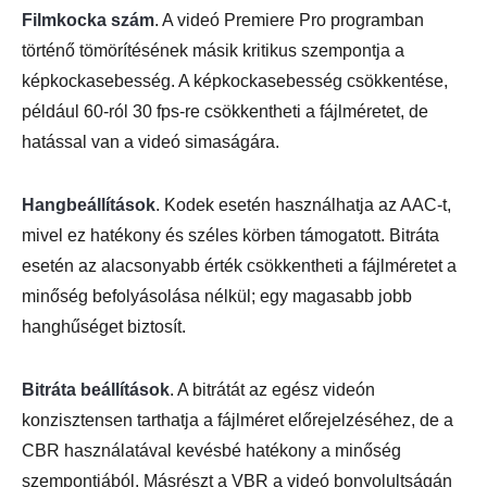
Filmkocka szám
. A videó Premiere Pro programban
történő tömörítésének másik kritikus szempontja a
képkockasebesség. A képkockasebesség csökkentése,
például 60-ról 30 fps-re csökkentheti a fájlméretet, de
hatással van a videó simaságára.
Hangbeállítások
. Kodek esetén használhatja az AAC-t,
mivel ez hatékony és széles körben támogatott. Bitráta
esetén az alacsonyabb érték csökkentheti a fájlméretet a
minőség befolyásolása nélkül; egy magasabb jobb
hanghűséget biztosít.
Bitráta beállítások
. A bitrátát az egész videón
konzisztensen tarthatja a fájlméret előrejelzéséhez, de a
CBR használatával kevésbé hatékony a minőség
szempontjából. Másrészt a VBR a videó bonyolultságán