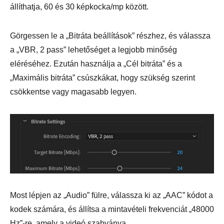
állíthatja, 60 és 30 képkocka/mp között.
Görgessen le a „Bitráta beállítások” részhez, és válassza
a „VBR, 2 pass” lehetőséget a legjobb minőség
eléréséhez. Ezután használja a „Cél bitráta” és a
„Maximális bitráta” csúszkákat, hogy szükség szerint
csökkentse vagy magasabb legyen.
Most lépjen az „Audio” fülre, válassza ki az „AAC” kódot a
kodek számára, és állítsa a mintavételi frekvenciát „48000
Hz”-re, amely a videó szabványa.