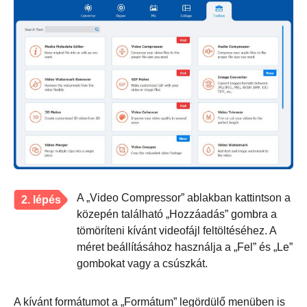
A „Video Compressor” ablakban kattintson a
2. lépés
közepén található „Hozzáadás” gombra a
tömöríteni kívánt videofájl feltöltéséhez. A
méret beállításához használja a „Fel” és „Le”
gombokat vagy a csúszkát.
A kívánt formátumot a „Formátum” legördülő menüben is