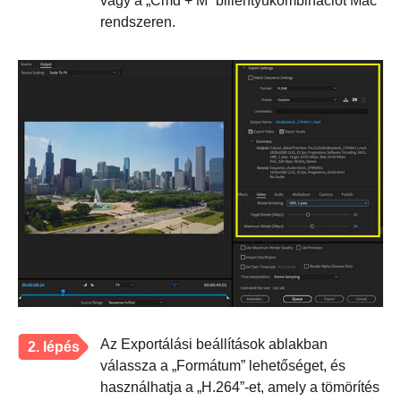
vagy a „Cmd + M” billentyűkombinációt Mac
rendszeren.
Az Exportálási beállítások ablakban
2. lépés
válassza a „Formátum” lehetőséget, és
használhatja a „H.264”-et, amely a tömörítés