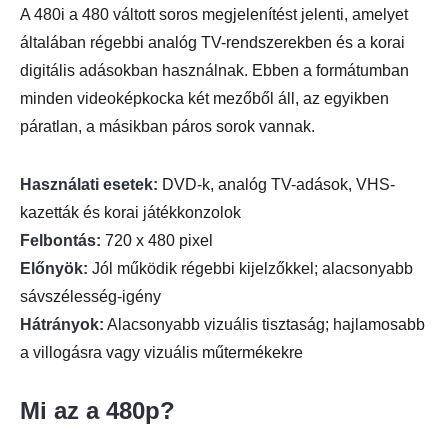
A 480i a 480 váltott soros megjelenítést jelenti, amelyet
általában régebbi analóg TV-rendszerekben és a korai
digitális adásokban használnak. Ebben a formátumban
minden videoképkocka két mezőből áll, az egyikben
páratlan, a másikban páros sorok vannak.
Használati esetek:
DVD-k, analóg TV-adások, VHS-
kazetták és korai játékkonzolok
Felbontás:
720 x 480 pixel
Előnyök:
Jól működik régebbi kijelzőkkel; alacsonyabb
sávszélesség-igény
Hátrányok:
Alacsonyabb vizuális tisztaság; hajlamosabb
a villogásra vagy vizuális műtermékekre
Mi az a 480p?