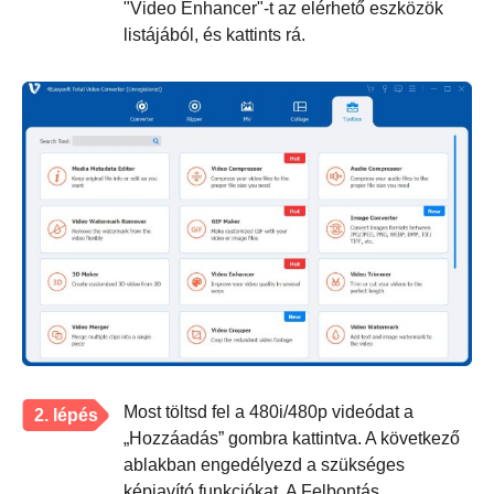
"Video Enhancer"-t az elérhető eszközök
listájából, és kattints rá.
Most töltsd fel a 480i/480p videódat a
2. lépés
„Hozzáadás” gombra kattintva. A következő
ablakban engedélyezd a szükséges
képjavító funkciókat. A Felbontás