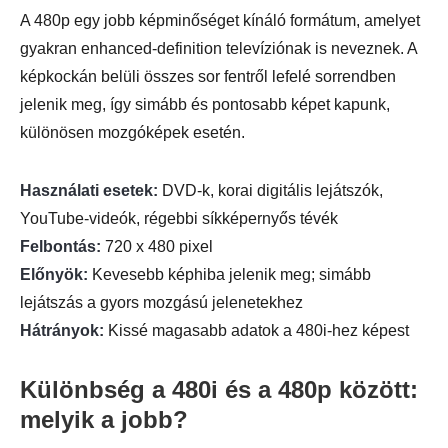
A 480p egy jobb képminőséget kínáló formátum, amelyet
gyakran enhanced-definition televíziónak is neveznek. A
képkockán belüli összes sor fentről lefelé sorrendben
jelenik meg, így simább és pontosabb képet kapunk,
különösen mozgóképek esetén.
Használati esetek:
DVD-k, korai digitális lejátszók,
YouTube-videók, régebbi síkképernyős tévék
Felbontás:
720 x 480 pixel
Előnyök:
Kevesebb képhiba jelenik meg; simább
lejátszás a gyors mozgású jelenetekhez
Hátrányok:
Kissé magasabb adatok a 480i-hez képest
Különbség a 480i és a 480p között:
melyik a jobb?