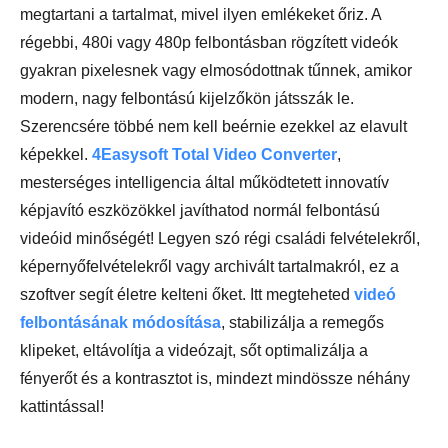
megtartani a tartalmat, mivel ilyen emlékeket őriz. A
régebbi, 480i vagy 480p felbontásban rögzített videók
gyakran pixelesnek vagy elmosódottnak tűnnek, amikor
modern, nagy felbontású kijelzőkön játsszák le.
Szerencsére többé nem kell beérnie ezekkel az elavult
képekkel.
4Easysoft Total Video Converter
,
mesterséges intelligencia által működtetett innovatív
képjavító eszközökkel javíthatod normál felbontású
videóid minőségét! Legyen szó régi családi felvételekről,
képernyőfelvételekről vagy archivált tartalmakról, ez a
szoftver segít életre kelteni őket. Itt megteheted
videó
felbontásának módosítása
, stabilizálja a remegős
klipeket, eltávolítja a videózajt, sőt optimalizálja a
fényerőt és a kontrasztot is, mindezt mindössze néhány
kattintással!