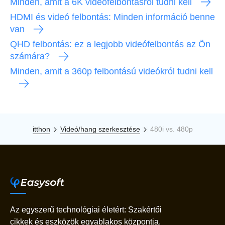
Minden, amit a 6K videófelbontásról tudni kell
HDMI és videó felbontás: Minden információ benne
van
QHD felbontás: ez a legjobb videófelbontás az Ön
számára?
Minden, amit a 360p felbontású videókról tudni kell
itthon
Videó/hang szerkesztése
480i vs. 480p
Az egyszerű technológiai életért: Szakértői
cikkek és eszközök egyablakos központja,