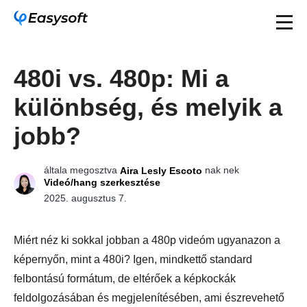
480i vs. 480p: Mi a
különbség, és melyik a
jobb?
általa megosztva
nak nek
Aira Lesly Escoto
Videó/hang szerkesztése
2025. augusztus 7.
Miért néz ki sokkal jobban a 480p videóm ugyanazon a
képernyőn, mint a 480i? Igen, mindkettő standard
felbontású formátum, de eltérőek a képkockák
feldolgozásában és megjelenítésében, ami észrevehető