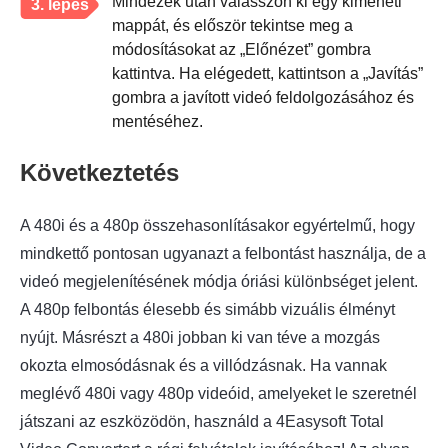
Mindezek után válasszon ki egy kimeneti
3. lépés
mappát, és először tekintse meg a
módosításokat az „Előnézet” gombra
kattintva. Ha elégedett, kattintson a „Javítás”
gombra a javított videó feldolgozásához és
mentéséhez.
Következtetés
A 480i és a 480p összehasonlításakor egyértelmű, hogy
mindkettő pontosan ugyanazt a felbontást használja, de a
videó megjelenítésének módja óriási különbséget jelent.
A 480p felbontás élesebb és simább vizuális élményt
nyújt. Másrészt a 480i jobban ki van téve a mozgás
okozta elmosódásnak és a villódzásnak. Ha vannak
meglévő 480i vagy 480p videóid, amelyeket le szeretnél
játszani az eszközödön, használd a 4Easysoft Total