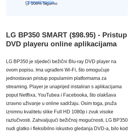
preuzimanje
100% Sigurno
LG BP350 SMART ($98.95) - Pristup
DVD playeru online aplikacijama
LG BP350 je sljedeći bežični Blu-ray DVD player na
ovom popisu. Ima ugrađeni Wi-Fi, što omogućuje
jednostavan pristup popularnim platformama za
streaming. Player je unaprijed instaliran s aplikacijama
poput Netflixa, YouTubea i Facebooka, što olakšava
izravno uživanje u online sadržaju. Osim toga, pruža
iznimnu kvalitetu slike Full HD 1080p i zvuk visoke
razlučivosti. Zahvaljujući bežičnoj mogućnosti, LG BP350
nudi glatko i fleksibilno iskustvo gledanja DVD-a, bilo kod