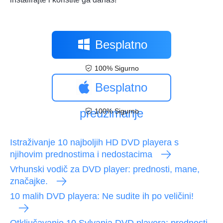
Besplatno
100% Sigurno
preuzimanje
Besplatno
preuzimanje
100% Sigurno
Istraživanje 10 najboljih HD DVD playera s
njihovim prednostima i nedostacima
Vrhunski vodič za DVD player: prednosti, mane,
značajke.
10 malih DVD playera: Ne sudite ih po veličini!
Otključavanje 10 Sylvania DVD playera: prednosti,