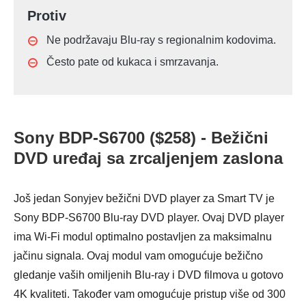
Protiv
Ne podržavaju Blu-ray s regionalnim kodovima.
Često pate od kukaca i smrzavanja.
Sony BDP-S6700 ($258) - Bežični
DVD uređaj sa zrcaljenjem zaslona
Još jedan Sonyjev bežični DVD player za Smart TV je
Sony BDP-S6700 Blu-ray DVD player. Ovaj DVD player
ima Wi-Fi modul optimalno postavljen za maksimalnu
jačinu signala. Ovaj modul vam omogućuje bežično
gledanje vaših omiljenih Blu-ray i DVD filmova u gotovo
4K kvaliteti. Također vam omogućuje pristup više od 300