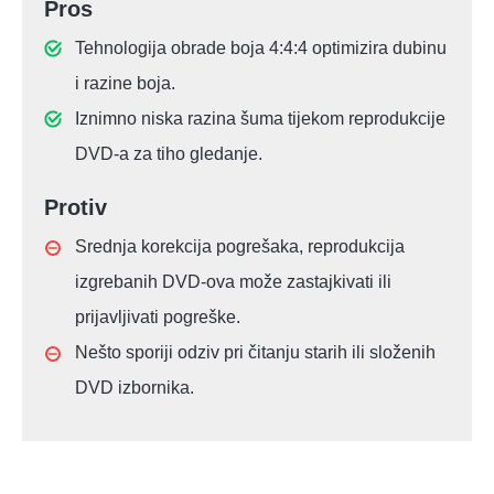
Pros
Tehnologija obrade boja 4:4:4 optimizira dubinu
i razine boja.
Iznimno niska razina šuma tijekom reprodukcije
DVD-a za tiho gledanje.
Protiv
Srednja korekcija pogrešaka, reprodukcija
izgrebanih DVD-ova može zastajkivati ili
prijavljivati pogreške.
Nešto sporiji odziv pri čitanju starih ili složenih
DVD izbornika.