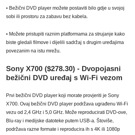
• Bežični DVD player možete postaviti bilo gdje u svojoj
sobi ili prostoru za zabavu bez kabela.
• Možete pristupiti raznim platformama za strujanje kako
biste gledali filmove i dijelili sadržaj s drugim uređajima
povezanim na istu mrežu.
Sony X700 ($278.30) - Dvopojasni
bežični DVD uređaj s Wi-Fi vezom
Prvi bežični DVD player koji morate provjeriti je Sony
X700. Ovaj bežični DVD player podržava ugrađenu Wi-Fi
vezu od 2,4 GHz i 5,0 GHz. Može reproducirati DVD-ove,
Blu-ray i medijske datoteke putem USB-a. Štoviše,
podržava razne formate i reproducira ih s 4K ili 1080p