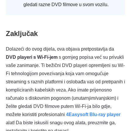
gledati razne DVD filmove u svom vozilu.
Zaključak
Dolazeći do ovog dijela, ova objava pretpostavlja da
DVD playeri s Wi-Fi-jem
s gornjeg popisa već su privukli
vaše zanimanje. Ti bežični DVD playeri opremljeni su Wi-
Fi tehnologijom povezivanja koja vam omogućuje
streaming s raznih platformi i oslobađa vas od pretrpanih i
kompliciranih kabelskih veza. Ako imate prijenosno
računalo s diskovnim pogonom (unutarnjim/vanjskim) i
želite gledati DVD filmove putem Wi-Fi-ja bilo gdje,
možete koristiti profesionalni
4Easysoft Blu-ray player
alat! Da biste iskusili snagu ovog alata, preuzmite ga,
instalirajte i koristite ga danas!