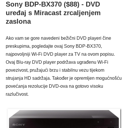
Sony BDP-BX370 ($88) - DVD
uređaj s Miracast zrcaljenjem
zaslona
Ako vam se gore navedeni bežični DVD playeri čine
preskupima, pogledajte ovaj Sony BDP-BX370,
najpovoljniji Wi-Fi DVD player za TV na ovom popisu.
Ovaj Blu-ray DVD player podržava ugrađenu Wi-Fi
povezivost, pružajući brzu i stabilnu vezu tijekom
strujanja HD sadržaja. Također je opremljen mogućnošću
povećanja rezolucije DVD-ova na gotovo visoku
razlučivost.