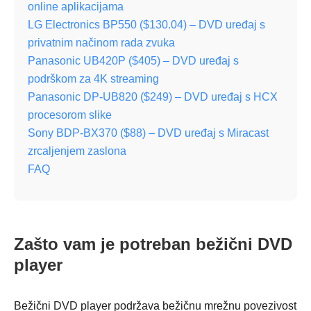
online aplikacijama
LG Electronics BP550 ($130.04) – DVD uređaj s
privatnim načinom rada zvuka
Panasonic UB420P ($405) – DVD uređaj s
podrškom za 4K streaming
Panasonic DP-UB820 ($249) – DVD uređaj s HCX
procesorom slike
Sony BDP-BX370 ($88) – DVD uređaj s Miracast
zrcaljenjem zaslona
FAQ
Zašto vam je potreban bežični DVD
player
Bežični DVD player podržava bežičnu mrežnu povezivost