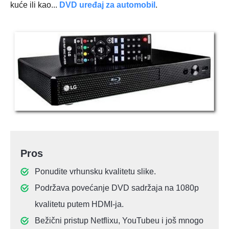
kuće ili kao...
DVD uređaj za automobil
.
Pros
Ponudite vrhunsku kvalitetu slike.
Podržava povećanje DVD sadržaja na 1080p
kvalitetu putem HDMI-ja.
Bežični pristup Netflixu, YouTubeu i još mnogo