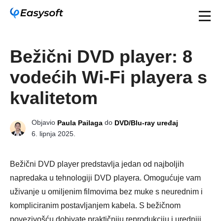
Bežični DVD player: 8
vodećih Wi-Fi playera s
kvalitetom
Objavio
do
Paula Pailaga
DVD/Blu-ray uređaj
6. lipnja 2025.
Bežični DVD player predstavlja jedan od najboljih
napredaka u tehnologiji DVD playera. Omogućuje vam
uživanje u omiljenim filmovima bez muke s neurednim i
kompliciranim postavljanjem kabela. S bežičnom
povezivošću dobivate praktičniju reprodukciju i uredniji,