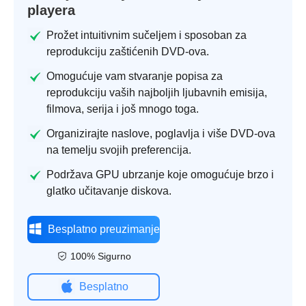
playera
Prožet intuitivnim sučeljem i sposoban za
reprodukciju zaštićenih DVD-ova.
Omogućuje vam stvaranje popisa za
reprodukciju vaših najboljih ljubavnih emisija,
filmova, serija i još mnogo toga.
Organizirajte naslove, poglavlja i više DVD-ova
na temelju svojih preferencija.
Podržava GPU ubrzanje koje omogućuje brzo i
glatko učitavanje diskova.
Besplatno preuzimanje
100% Sigurno
Besplatno