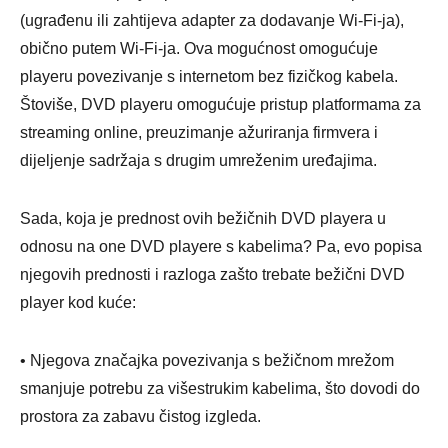
(ugrađenu ili zahtijeva adapter za dodavanje Wi-Fi-ja),
obično putem Wi-Fi-ja. Ova mogućnost omogućuje
playeru povezivanje s internetom bez fizičkog kabela.
Štoviše, DVD playeru omogućuje pristup platformama za
streaming online, preuzimanje ažuriranja firmvera i
dijeljenje sadržaja s drugim umreženim uređajima.
Sada, koja je prednost ovih bežičnih DVD playera u
odnosu na one DVD playere s kabelima? Pa, evo popisa
njegovih prednosti i razloga zašto trebate bežični DVD
player kod kuće:
• Njegova značajka povezivanja s bežičnom mrežom
smanjuje potrebu za višestrukim kabelima, što dovodi do
prostora za zabavu čistog izgleda.