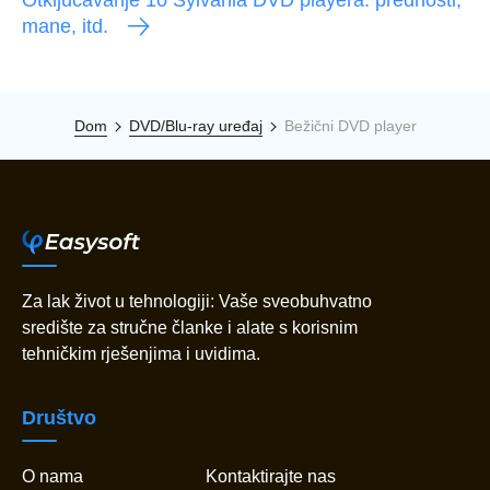
mane, itd.
Dom
DVD/Blu-ray uređaj
Bežični DVD player
Za lak život u tehnologiji: Vaše sveobuhvatno
središte za stručne članke i alate s korisnim
tehničkim rješenjima i uvidima.
Društvo
O nama
Kontaktirajte nas