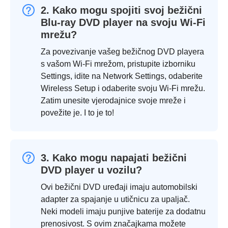
2. Kako mogu spojiti svoj bežični
Blu-ray DVD player na svoju Wi-Fi
mrežu?
Za povezivanje vašeg bežičnog DVD playera
s vašom Wi-Fi mrežom, pristupite izborniku
Settings, idite na Network Settings, odaberite
Wireless Setup i odaberite svoju Wi-Fi mrežu.
Zatim unesite vjerodajnice svoje mreže i
povežite je. I to je to!
3. Kako mogu napajati bežični
DVD player u vozilu?
Ovi bežični DVD uređaji imaju automobilski
adapter za spajanje u utičnicu za upaljač.
Neki modeli imaju punjive baterije za dodatnu
prenosivost. S ovim značajkama možete