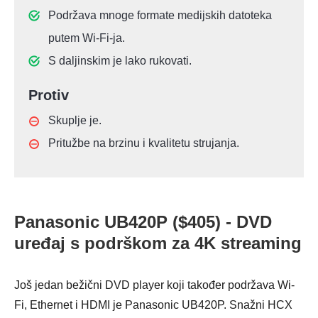
Podržava mnoge formate medijskih datoteka
putem Wi-Fi-ja.
S daljinskim je lako rukovati.
Protiv
Skuplje je.
Pritužbe na brzinu i kvalitetu strujanja.
Panasonic UB420P ($405) - DVD
uređaj s podrškom za 4K streaming
Još jedan bežični DVD player koji također podržava Wi-
Fi, Ethernet i HDMI je Panasonic UB420P. Snažni HCX