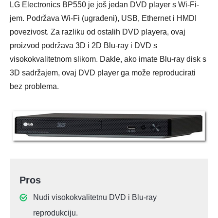
LG Electronics BP550 je još jedan DVD player s Wi-Fi-
jem. Podržava Wi-Fi (ugrađeni), USB, Ethernet i HMDI
povezivost. Za razliku od ostalih DVD playera, ovaj
proizvod podržava 3D i 2D Blu-ray i DVD s
visokokvalitetnom slikom. Dakle, ako imate Blu-ray disk s
3D sadržajem, ovaj DVD player ga može reproducirati
bez problema.
Pros
Nudi visokokvalitetnu DVD i Blu-ray
reprodukciju.