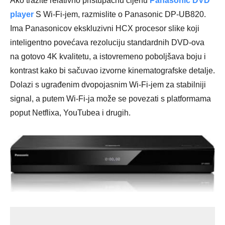
Ako tražite relativno pristupačnu cijenu
Panasonic DVD
player
S Wi-Fi-jem, razmislite o Panasonic DP-UB820.
Ima Panasonicov ekskluzivni HCX procesor slike koji
inteligentno povećava rezoluciju standardnih DVD-ova
na gotovo 4K kvalitetu, a istovremeno poboljšava boju i
kontrast kako bi sačuvao izvorne kinematografske detalje.
Dolazi s ugrađenim dvopojasnim Wi-Fi-jem za stabilniji
signal, a putem Wi-Fi-ja može se povezati s platformama
poput Netflixa, YouTubea i drugih.