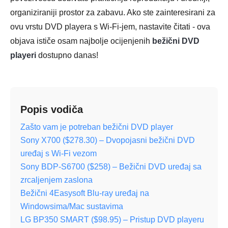
organiziraniji prostor za zabavu. Ako ste zainteresirani za
ovu vrstu DVD playera s Wi-Fi-jem, nastavite čitati - ova
objava ističe osam najbolje ocijenjenih
bežični DVD
playeri
dostupno danas!
Popis vodiča
Zašto vam je potreban bežični DVD player
Sony X700 ($278.30) – Dvopojasni bežični DVD
uređaj s Wi-Fi vezom
Sony BDP-S6700 ($258) – Bežični DVD uređaj sa
zrcaljenjem zaslona
Bežični 4Easysoft Blu-ray uređaj na
Windowsima/Mac sustavima
LG BP350 SMART ($98.95) – Pristup DVD playeru