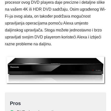
procesor ovog DVD playera daje precizne i detaljne slike
na vašem 4K ili HDR DVD sadržaju. Osim ugrađenog Wi-
Fi-ja ovog alata, on također podržava mogućnost
upravljanja operacijama pomoću Alexa umjesto
daljinskog upravljača. Stoga možete jednostavno i brzo
upravljati svojim DVD playerom koristeći Alexa i izbjeći
razne probleme na daljinu.
Pros