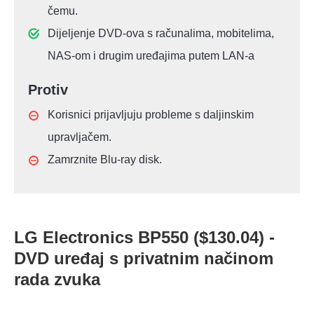
čemu.
Dijeljenje DVD-ova s računalima, mobitelima,
NAS-om i drugim uređajima putem LAN-a
Protiv
Korisnici prijavljuju probleme s daljinskim
upravljačem.
Zamrznite Blu-ray disk.
LG Electronics BP550 ($130.04) -
DVD uređaj s privatnim načinom
rada zvuka