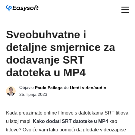
Sveobuhvatne i
detaljne smjernice za
dodavanje SRT
datoteka u MP4
Objavio
do
Paula Pailaga
Uredi video/audio
25. lipnja 2023
Kada preuzimate online filmove s datotekama SRT titlova
u istoj mapi,
Kako dodati SRT datoteke u MP4
kao
titlove? Ovo će vam lako pomoći da gledate videozapise