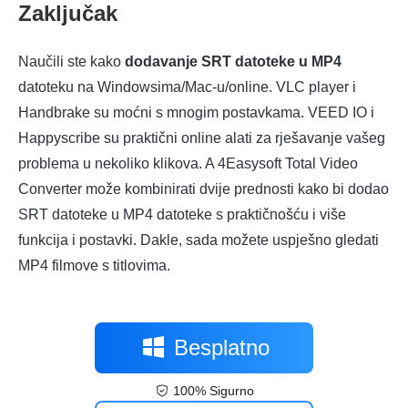
Zaključak
Naučili ste kako
dodavanje SRT datoteke u MP4
datoteku na Windowsima/Mac-u/online. VLC player i
Handbrake su moćni s mnogim postavkama. VEED IO i
Happyscribe su praktični online alati za rješavanje vašeg
problema u nekoliko klikova. A 4Easysoft Total Video
Converter može kombinirati dvije prednosti kako bi dodao
SRT datoteke u MP4 datoteke s praktičnošću i više
funkcija i postavki. Dakle, sada možete uspješno gledati
MP4 filmove s titlovima.
Besplatno
100% Sigurno
preuzimanje