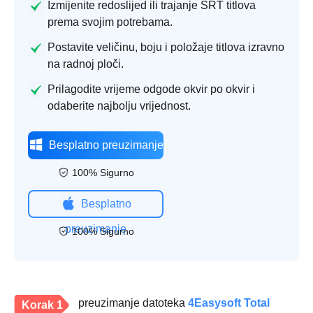
Izmijenite redoslijed ili trajanje SRT titlova
prema svojim potrebama.
Postavite veličinu, boju i položaje titlova izravno
na radnoj ploči.
Prilagodite vrijeme odgode okvir po okvir i
odaberite najbolju vrijednost.
Besplatno preuzimanje
100% Sigurno
Besplatno
preuzimanje
100% Sigurno
preuzimanje datoteka
4Easysoft Total
Korak 1