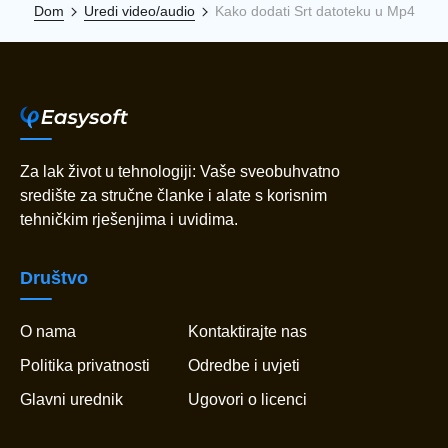
Dom
Uredi video/audio
Kako dodati Srt datoteku u Mp4
Za lak život u tehnologiji: Vaše sveobuhvatno
središte za stručne članke i alate s korisnim
tehničkim rješenjima i uvidima.
Društvo
O nama
Kontaktirajte nas
Politika privatnosti
Odredbe i uvjeti
Glavni urednik
Ugovori o licenci