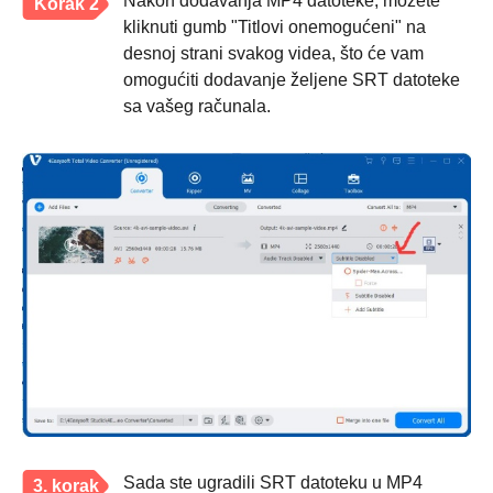
Nakon dodavanja MP4 datoteke, možete
Korak 2
kliknuti gumb "Titlovi onemogućeni" na
desnoj strani svakog videa, što će vam
omogućiti dodavanje željene SRT datoteke
sa vašeg računala.
Sada ste ugradili SRT datoteku u MP4
3. korak