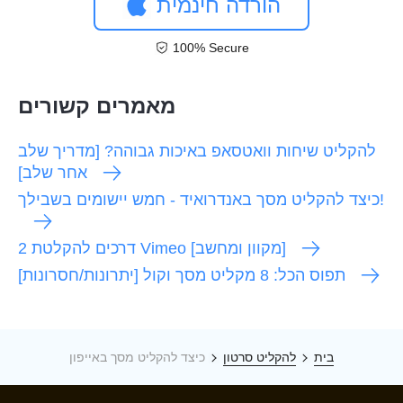
הורדה חינמית
100% Secure
מאמרים קשורים
להקליט שיחות וואטסאפ באיכות גבוהה? [מדריך שלב
אחר שלב]
כיצד להקליט מסך באנדרואיד - חמש יישומים בשבילך!
2 דרכים להקלטת Vimeo [מקוון ומחשב]
תפוס הכל: 8 מקליט מסך וקול [יתרונות/חסרונות]
בית
להקליט סרטון
כיצד להקליט מסך באייפון