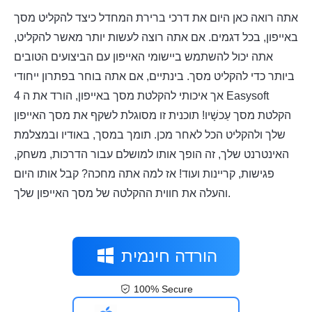
אתה רואה כאן היום את דרכי ברירת המחדל כיצד להקליט מסך
באייפון, בכל דגמים. אם אתה רוצה לעשות יותר מאשר להקליט,
אתה יכול להשתמש ביישומי האייפון עם הביצועים הטובים
ביותר כדי להקליט מסך. בינתיים, אם אתה בוחר בפתרון ייחודי
אך איכותי להקלטת מסך באייפון, הורד את ה
4 Easysoft
הקלטת מסך
עַכשָׁיו! תוכנית זו מסוגלת לשקף את מסך האייפון
שלך ולהקליט הכל לאחר מכן. תומך במסך, באודיו ובמצלמת
האינטרנט שלך, זה הופך אותו למושלם עבור הדרכות, משחק,
פגישות, קריינות ועוד! אז למה אתה מחכה? קבל אותו היום
והעלה את חווית ההקלטה של מסך האייפון שלך.
הורדה חינמית
100% Secure