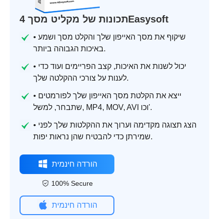
תכונות של מקליט מסך 4Easysoft
• שיקוף את מסך האייפון שלך והקלט מסך ושמע
באיכות הגבוהה ביותר.
• יכול לשנות את האיכות, קצב הפריימים ועוד כדי
לענות על צורכי ההקלטה שלך.
• ייצא את הקלטת מסך האייפון שלך לפורמטים
שתבחר, למשל, MP4, MOV, AVI וכו'.
• הצג תצוגה מקדימה וערוך את ההקלטות שלך לפני
שמירתן כדי להבטיח שהן נראות יפות.
הורדה חינמית
100% Secure
הורדה חינמית