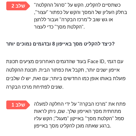
כשתסיים להקליט, הקש על "סרגל ההקלטה"
שלב 2
בחלק העליון של המסך והקש על כפתור "עצור",
או גש שוב ל"מרכז הבקרה" ועבור ללחצן
"הקלטת מסך" כדי לעצור.
כיצד להקליט מסך באייפון 8 ובדגמים נמוכים יותר?
בעוד שהדגמים האחרונים מציעים תכונת Face ID, עם דגמי
אייפון ישנים יותר, תקבל את כפתור הבית. תכונת ההקלטה
פועלת באותו אופן כמו החדשים ביותר; עם זאת, יש לו שלבים
שונים לפתיחת מרכז הבקרה.
פתח את "מרכז הבקרה" על ידי החלקה למעלה
שלב 1
מתחתית מסך האייפון שלך. שם, ניתן לראות
סמל "הקלטת מסך" באייקון "מעגל"; הקש עליו
ברגע שאתה מוכן להקליט מסך באייפון.