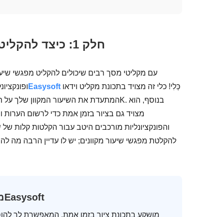
חלק 1: כיצד להקליט שיעורים מקוונים לביקורת כסטודנט
עם מקליטי מסך רבים שיכולים להקליט מפגשי שיעור
כְּלִי! כלי זה מצויד בתכונת מקליט וידאו
מקליט מסך 4Easysoft
ופונקציו
מצויד גם בציור בזמן אמת כדי לרשום הערות וה
והפונקציונליות מורכבים היטב עבור הקלטות קלות של ש
להקלטת מפגשי שיעור מקוונים; יש לו עדיין הרבה מה להצ
מקליט מסך 4Easysoft
מושקע בתכונת ציור בזמן אמת, המאפשרת לך להוס