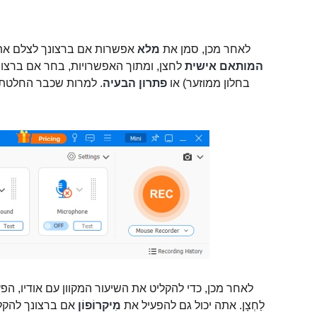
לאחר מכן, סמן את
מלא
אפשרות אם ברצונך לצלם את
המותאם אישית
לחצן, ומתוך האפשרויות, בחר אם ברצונ
בחלון ממוזער) או
פתרון הבעיה
. למרות שכבר החלטתם 
לאחר מכן, כדי להקליט את השיעור המקוון עם אודיו, ה
לַחְצָן. אתה יכול גם להפעיל את
מִיקרוֹפוֹן
אם ברצונך להקל