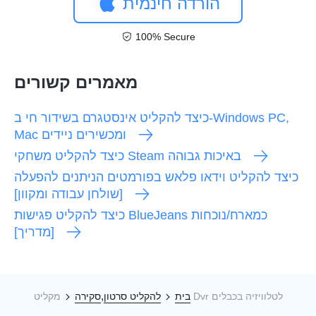
הורדה חינמית
100% Secure
מאמרים קשורים
כיצד להקליט אינסטגרם בשידור חי ב-Windows PC,
Mac ומכשירים ניידים
כיצד להקליט משחקי Steam באיכות גבוהה
כיצד להקליט וידאו פלאש בפורמטים הניתנים להפעלה
[שולחן עבודה ומקוון]
כיצד להקליט פגישות BlueJeans כמארח/נוכחות
[מדריך]
,
מקליט Dvr לטלוויזיה בכבלים
בית
להקליט סרטון
סקירה