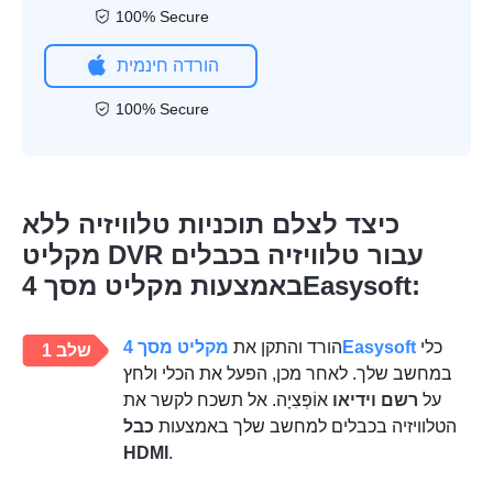
100% Secure
הורדה חינמית
100% Secure
כיצד לצלם תוכניות טלוויזיה ללא
מקליט DVR עבור טלוויזיה בכבלים
באמצעות מקליט מסך 4Easysoft:
כלי
מקליט מסך 4Easysoft
הורד והתקן את
שלב 1
במחשב שלך. לאחר מכן, הפעל את הכלי ולחץ
על
רשם וידיאו
אוֹפְּצִיָה. אל תשכח לקשר את
הטלוויזיה בכבלים למחשב שלך באמצעות
כבל
HDMI
.