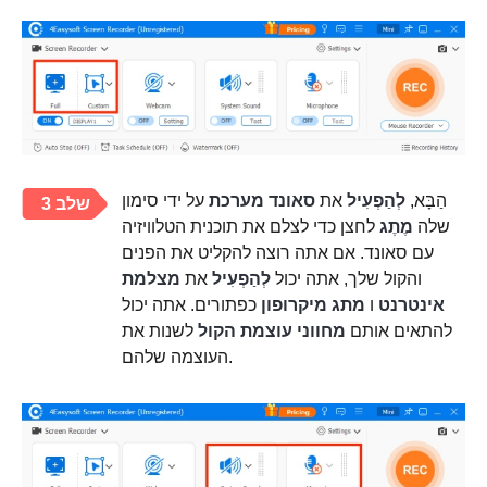
הַבָּא,
לְהַפְעִיל
את
סאונד מערכת
על ידי סימון
שלב 3
שלה
מֶתֶג
לחצן כדי לצלם את תוכנית הטלוויזיה
עם סאונד. אם אתה רוצה להקליט את הפנים
והקול שלך, אתה יכול
לְהַפְעִיל
את
מצלמת
אינטרנט
ו
מתג מיקרופון
כפתורים. אתה יכול
להתאים אותם
מחווני עוצמת הקול
לשנות את
העוצמה שלהם.