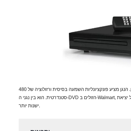
האון. הנגן מציע פונקציונליות השמעה בסיסית ורזולוציה של 480p, מה שמתאים לצפייה בתקליטורי DVD בטלוויזיה
סטנדרטית. הוא בין נגני ה-DVD הזולים ב-Walmart, כולל יציאת HDMI לקישור לטלוויזיות HD ויציאות וידאו לטלוויזיות
ישנות יותר.