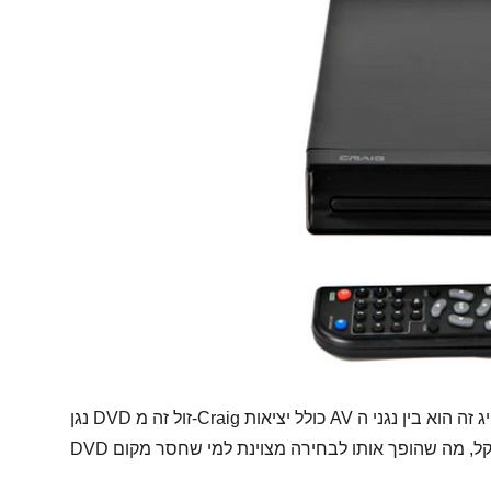
נגן DVD זול זה מ-Craig כולל יציאות AV מורכבות ליצירת חיבור לטלוויזיות ישנות יותר. דגם קרייג זה הוא בין נגני ה-