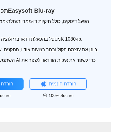
תכונות של נגן 4Easysoft Blu-ray
הפעל דיסקים, כולל תיקיות דו-ממדיות/תלת-ממד
מטפל בהפעלת וידאו ברזולוציה גבוהה, כמו 4K ו-1080p.
כוונן את עוצמת הקול ובחר רצועות אודיו, התקנים וערוצים רצויים.
השתמש בטכנולוגיית AI 
הורדה חינמית
הורדה 
ecure
100% Secure