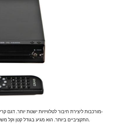
DVD התקציביים ביותר. הוא מגיע בגודל קטן וקל משקל, מה שהופך אותו לבחירה מצוינת למי שחסר מקום.