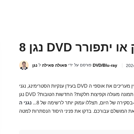
פורסם על ידי
ל
נגן DVD/Blu-ray
פאולה פאילה
בעידן ענקיות הסטרימינג, נגני DVD אולי נראים כל כך ישנים, אבל עבור אלו שעדיין מעריכים את אוספי ה-DVD שלהם,
נגן DVD זול הוא מציל חיים! האם תג מחיר נמוך יתורגם לאיכות תמונה מעולה וקפיצות חלקות? החדשות הטובות?
בסקירה של היום, תצללו עמוק יותר לרשימה של 8...