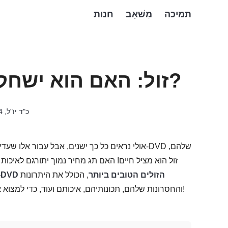
תמיכה
מַשׁאָב
חנות
8 נגן DVD זול: האם הוא ישחק או יתפורר?
כ"ד יו"ל, 2024
נגני ה-DVD הזולים הטובים ביותר
, הכולל את היתרונות
והחסרונות שלהם, תכונותיהם, איכותם ועוד, כדי למצוא את המושלם עבורכם. בדקו את פניני היסוד הנסתרות למטה!