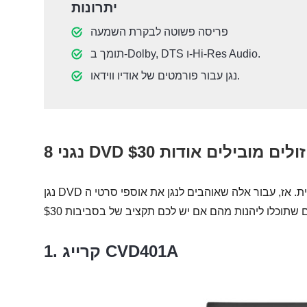
יתרונות
פריסה פשוטה לבקרת השמעה
תומך ב-Dolby, DTS ו-Hi-Res Audio.
נגן עבור פורמטים של אודיו ווידאו.
8 נגני DVD זולים מובילים אודות $30
נגן DVD זול יכול להיות נוסטלגי ונוח בו זמנית. אז, עבור אלה שאוהבים לנגן את אוספי סרטי ה-DVD שלהם, הנה
1. קרייג CVD401A