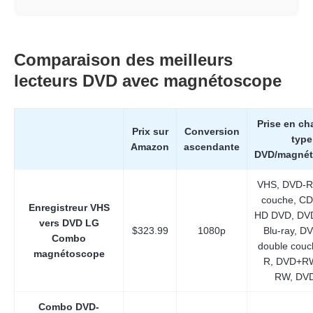
Comparaison des meilleurs
lecteurs DVD avec magnétoscope
Prise en ch
Prix sur
Conversion
type
Amazon
ascendante
DVD/magné
VHS, DVD-R
couche, CD
Enregistreur VHS
HD DVD, DVD
vers DVD LG
$323.99
1080p
Blu-ray, 
Combo
double couc
magnétoscope
R, DVD+RW
RW, DV
Combo DVD-