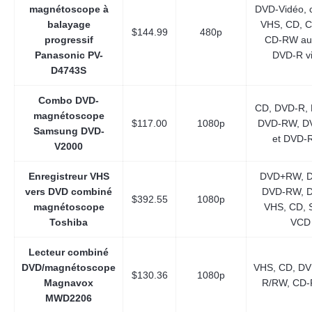
magnétoscope à
DVD-Vidéo, 
balayage
VHS, CD, C
$144.99
480p
progressif
CD-RW aud
Panasonic PV-
DVD-R v
D4743S
Combo DVD-
CD, DVD-R,
magnétoscope
$117.00
1080p
DVD-RW, 
Samsung DVD-
et DVD-
V2000
Enregistreur VHS
DVD+RW, 
vers DVD combiné
DVD-RW, D
$392.55
1080p
magnétoscope
VHS, CD, 
Toshiba
VCD
Lecteur combiné
DVD/magnétoscope
VHS, CD, DV
$130.36
1080p
Magnavox
R/RW, CD-
MWD2206