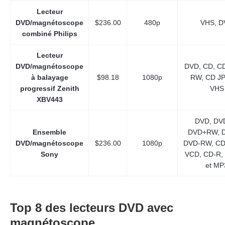
Lecteur
DVD/magnétoscope
$236.00
480p
VHS, D
combiné Philips
Lecteur
DVD/magnétoscope
DVD, CD, C
à balayage
$98.18
1080p
RW, CD JP
progressif Zenith
VHS
XBV443
DVD, DV
Ensemble
DVD+RW, D
DVD/magnétoscope
$236.00
1080p
DVD-RW, CD
Sony
VCD, CD-R,
et MP
Top 8 des lecteurs DVD avec
magnétoscope