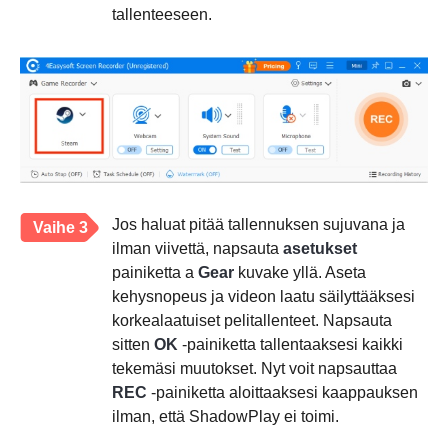
tallenteeseen.
Jos haluat pitää tallennuksen sujuvana ja
Vaihe 3
ilman viivettä, napsauta
asetukset
painiketta a
Gear
kuvake yllä. Aseta
kehysnopeus ja videon laatu säilyttääksesi
korkealaatuiset pelitallenteet. Napsauta
sitten
OK
-painiketta tallentaaksesi kaikki
tekemäsi muutokset. Nyt voit napsauttaa
REC
-painiketta aloittaaksesi kaappauksen
ilman, että ShadowPlay ei toimi.