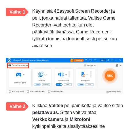
Käynnistä 4Easysoft Screen Recorder ja
Vaihe 1
peli, jonka haluat tallentaa. Valitse Game
Recorder -vaihtoehto, kun olet
pääkäyttöliittymässä. Game Recorder -
työkalu tunnistaa luonnollisesti pelisi, kun
avaat sen.
Klikkaa
Valitse
pelipainiketta ja valitse sitten
Vaihe 2
pelattavuus
. Sitten voit vaihtaa
Verkkokamera
ja
Mikrofoni
kytkinpainikkeita sisällyttääksesi ne