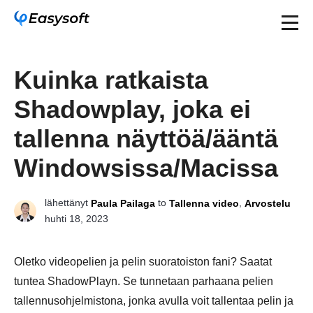
Kuinka ratkaista
Shadowplay, joka ei
tallenna näyttöä/ääntä
Windowsissa/Macissa
lähettänyt
to
,
Paula Pailaga
Tallenna video
Arvostelu
huhti 18, 2023
Oletko videopelien ja pelin suoratoiston fani? Saatat
tuntea ShadowPlayn. Se tunnetaan parhaana pelien
tallennusohjelmistona, jonka avulla voit tallentaa pelin ja