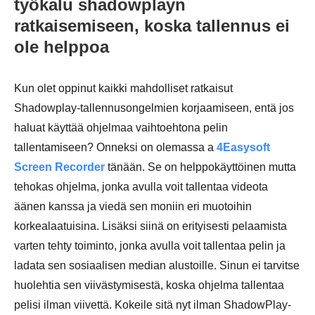
työkalu shadowplayn
ratkaisemiseen, koska tallennus ei
ole helppoa
Kun olet oppinut kaikki mahdolliset ratkaisut
Shadowplay-tallennusongelmien korjaamiseen, entä jos
haluat käyttää ohjelmaa vaihtoehtona pelin
tallentamiseen? Onneksi on olemassa a
4Easysoft
Screen Recorder
tänään. Se on helppokäyttöinen mutta
tehokas ohjelma, jonka avulla voit tallentaa videota
äänen kanssa ja viedä sen moniin eri muotoihin
korkealaatuisina. Lisäksi siinä on erityisesti pelaamista
varten tehty toiminto, jonka avulla voit tallentaa pelin ja
ladata sen sosiaalisen median alustoille. Sinun ei tarvitse
huolehtia sen viivästymisestä, koska ohjelma tallentaa
pelisi ilman viivettä. Kokeile sitä nyt ilman ShadowPlay-