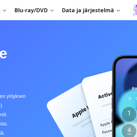
o
Blu-ray/DVD
Data ja järjestelmä
e
en yrityksen
D)
sti.
sta.
tä.