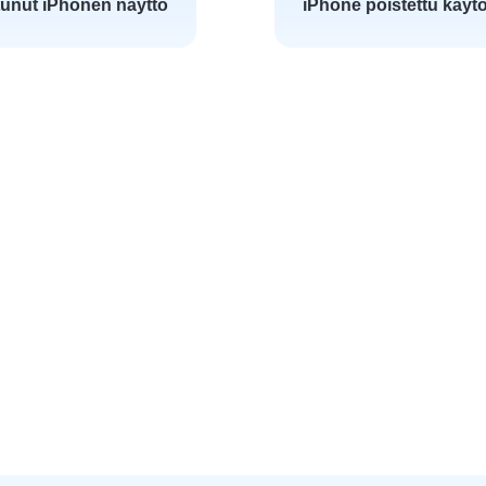
unut iPhonen näyttö
iPhone poistettu käyt