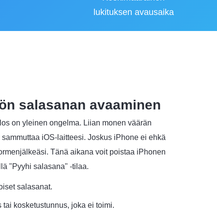
lukituksen avausaika
tön salasanan avaaminen
los on yleinen ongelma. Liian monen väärän
e sammuttaa iOS-laitteesi. Joskus iPhone ei ehkä
sormenjälkeäsi. Tänä aikana voit poistaa iPhonen
lä "Pyyhi salasana" -tilaa.
iset salasanat.
tai kosketustunnus, joka ei toimi.