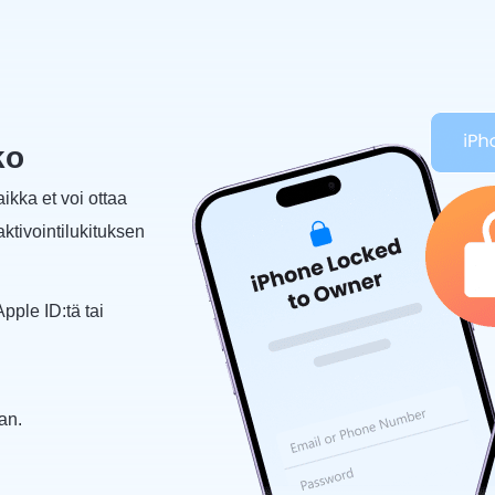
ko
ikka et voi ottaa
aktivointilukituksen
pple ID:tä tai
an.