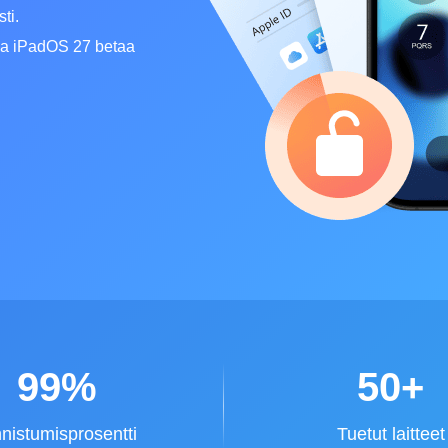
ti.
 ja iPadOS 27 betaa
99%
50+
nistumisprosentti
Tuetut laitteet