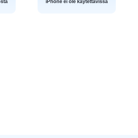
östä
iPhone ei ole käytettävissä