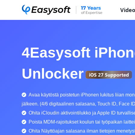
Vide
4Easysoft iPhon
Unlocker
Avaa käytöstä poistetun iPhonen lukitus liian mon
jälkeen. (4/6 digitaalinen salasana, Touch ID, Face I
Ohita iCloudin aktivointilukko ja Apple ID turvallise
Poista MDM-rajoitukset koulun tai työpaikan laittei
Ohita Näyttöajan salasana ilman tietojen menetys