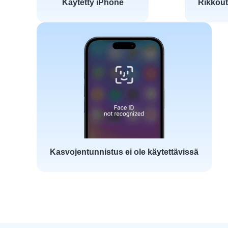
Käytetty iPhone
Rikkout
Kasvojentunnistus ei ole käytettävissä