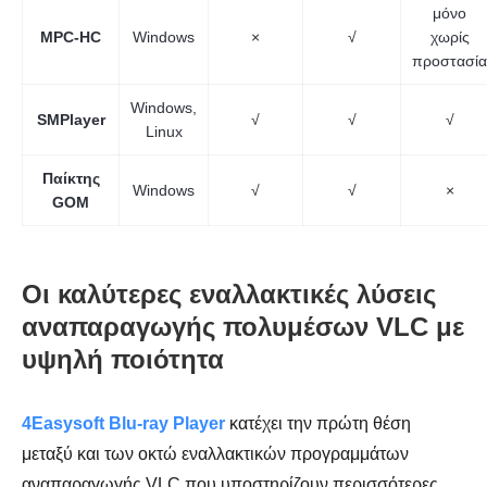
μόνο
MPC-HC
Windows
×
√
χωρίς
προστασία
Windows,
SMPlayer
√
√
√
Linux
Παίκτης
Windows
√
√
×
GOM
Οι καλύτερες εναλλακτικές λύσεις
αναπαραγωγής πολυμέσων VLC με
υψηλή ποιότητα
4Easysoft Blu-ray Player
κατέχει την πρώτη θέση
μεταξύ και των οκτώ εναλλακτικών προγραμμάτων
αναπαραγωγής VLC που υποστηρίζουν περισσότερες