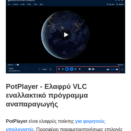
PotPlayer - Ελαφρύ VLC
εναλλακτικό πρόγραμμα
αναπαραγωγής
PotPlayer
είναι ελαφρύς παίκτης
για φορητούς
υπολογιστές
. Προσφέρει παραμετροποιήσιμες επιλογές