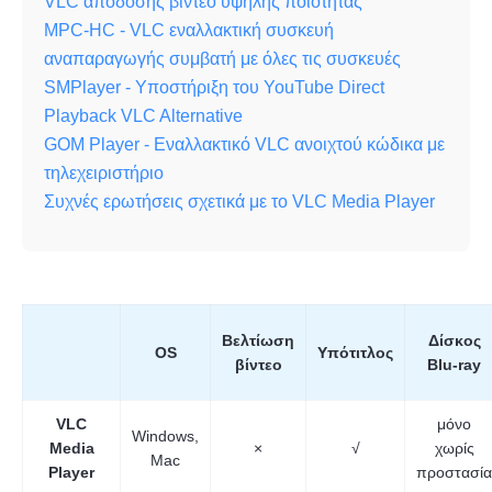
VLC απόδοσης βίντεο υψηλής ποιότητας
MPC-HC - VLC εναλλακτική συσκευή
αναπαραγωγής συμβατή με όλες τις συσκευές
SMPlayer - Υποστήριξη του YouTube Direct
Playback VLC Alternative
GOM Player - Εναλλακτικό VLC ανοιχτού κώδικα με
τηλεχειριστήριο
Συχνές ερωτήσεις σχετικά με το VLC Media Player
Βελτίωση
Δίσκος
OS
Υπότιτλος
βίντεο
Blu-ray
VLC
μόνο
Windows,
Media
×
√
χωρίς
Mac
Player
προστασία