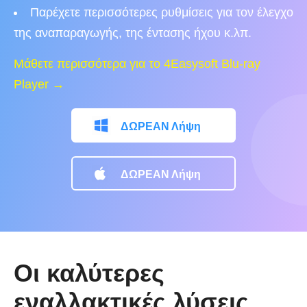
Παρέχετε περισσότερες ρυθμίσεις για τον έλεγχο
της αναπαραγωγής, της έντασης ήχου κ.λπ.
Μάθετε περισσότερα για το 4Easysoft Blu-ray
Player →
ΔΩΡΕΑΝ Λήψη
ΔΩΡΕΑΝ Λήψη
Οι καλύτερες
εναλλακτικές λύσεις