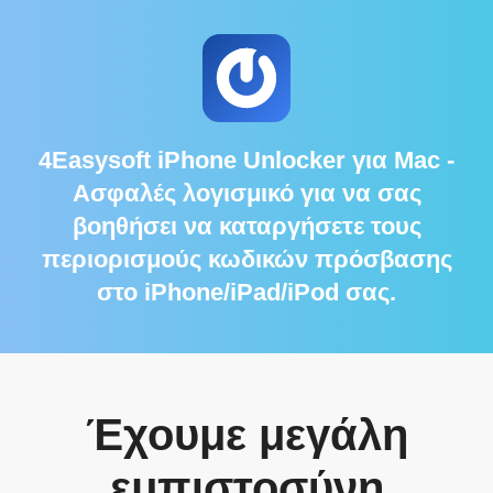
4Easysoft iPhone Unlocker για Mac
-
Ασφαλές λογισμικό για να σας
βοηθήσει να καταργήσετε τους
περιορισμούς κωδικών πρόσβασης
στο iPhone/iPad/iPod σας.
Έχουμε μεγάλη
εμπιστοσύνη