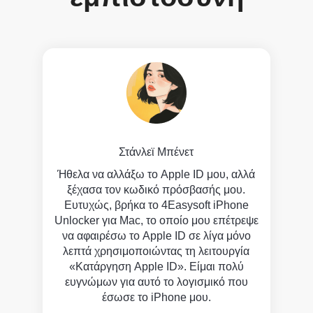
Στάνλεϊ Μπένετ
hone
Ήθελα να αλλάξω το Apple ID μου, αλλά
Η
ξέχασα τον κωδικό πρόσβασής μου.
πρό
Ευτυχώς, βρήκα το 4Easysoft iPhone
προσ
ysoft
Unlocker για Mac, το οποίο μου επέτρεψε
Έπ
α τη
να αφαιρέσω το Apple ID σε λίγα μόνο
Unlo
αι η
λεπτά χρησιμοποιώντας τη λειτουργία
Wipe 
λίγα
«Κατάργηση Apple ID». Είμαι πολύ
σε λ
ό!
ευγνώμων για αυτό το λογισμικό που
της ε
έσωσε το iPhone μου.
πο