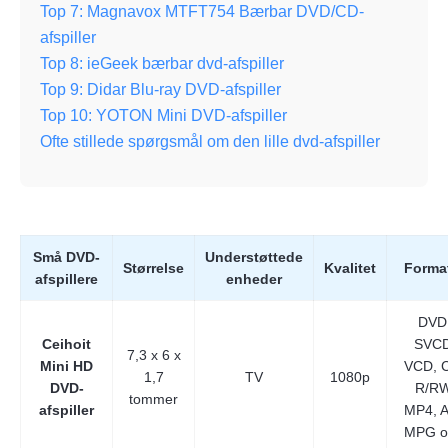
Top 7: Magnavox MTFT754 Bærbar DVD/CD-
afspiller
Top 8: ieGeek bærbar dvd-afspiller
Top 9: Didar Blu-ray DVD-afspiller
Top 10: YOTON Mini DVD-afspiller
Ofte stillede spørgsmål om den lille dvd-afspiller
Små DVD-
Understøttede
Størrelse
Kvalitet
Forma
afspillere
enheder
DVD
Ceihoit
SVCD
7,3 x 6 x
Mini HD
VCD, 
1,7
TV
1080p
DVD-
R/RW
tommer
afspiller
MP4, A
MPG o