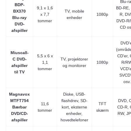
Blu-ra
BDP-
9,1 x 1,6
BD-RE,
BX370
TV, mobile
x 7,7
1080p
R, DV
Blu-ray
enheder
tommer
DVD-R/
DVD-
CD os
afspiller
DVD'
(områdef
Miuscall-
5,5 x 6 x
CD'er,
C DVD-
TV, projektorer
1,1
1080p
R/RW
afspiller
og monitorer
tommer
VCD'e
til TV
SVCD'
osv.
Magnavox
Diske, USB-
MTFT754
flashdrev, SD-
DVD, 
11,6
TFT
Bærbar
kort, eksterne
CD-R, 
tommer
skærm
DVD/CD-
enheder,
RW, J
afspiller
hovedtelefoner