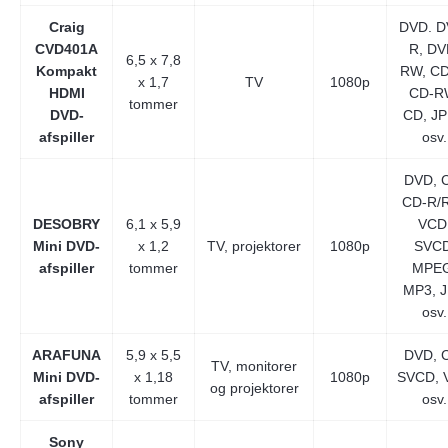
Craig
DVD. D
CVD401A
R, DV
6,5 x 7,8
Kompakt
RW, CD
x 1,7
TV
1080p
HDMI
CD-R
tommer
DVD-
CD, J
afspiller
osv.
DVD, 
CD-R/
DESOBRY
6,1 x 5,9
VCD
Mini DVD-
x 1,2
TV, projektorer
1080p
SVCD
afspiller
tommer
MPEG
MP3, 
osv.
ARAFUNA
5,9 x 5,5
DVD, 
TV, monitorer
Mini DVD-
x 1,18
1080p
SVCD, 
og projektorer
afspiller
tommer
osv.
Sony