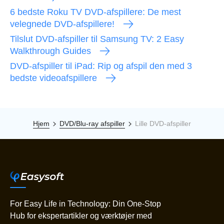
6 bedste Roku TV DVD-afspillere: De mest
velegnede DVD-afspillere!
Tilslut DVD-afspiller til Samsung TV: 2 Easy
Walkthrough Guides
DVD-afspiller til iPad: Rip og afspil den med 3
bedste videoafspillere
Hjem
DVD/Blu-ray afspiller
Lille DVD-afspiller
For Easy Life in Technology: Din One-Stop
Hub for ekspertartikler og værktøjer med