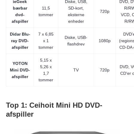
ieGeek
Diske, USB,
DVD, D
bærbar
11,5
SD-kort,
R/RW
720p
dvd-
tommer
eksterne
VCD, 
afspiller
enheder
R/R
Didar Blu-
7 x 6,85
DVD'
Diske, USB-
ray DVD-
x 1
1080p
(regions
flashdrev
afspiller
tommer
CD-DA 
5,15 x
YOTON
5,26 x
DVD, V
Mini DVD-
TV
720p
1,7
CD'er o
afspiller
tommer
Top 1: Ceihoit Mini HD DVD-
afspiller