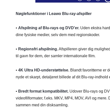
Nøglefunktioner i Leawo Blu-ray-afspiller
•
Afspilning af Blu-rays og DVD'er.
Uden ekstra hardw
dine fysiske medier, selv dem med regionskoder.
•
Regionsfri afspilning.
Afspilleren giver dig mulighed 
til gavn for dem, der samler internationale film.
•
4K Ultra HD-understøttelse.
Blandt favoritterne er 
nyde et skarpt, detaljeret billede af dit Blu-ray-indhold e
•
Bredt format kompatibilitet.
Udover Blu-rays og DVD
videofilformater, f.eks. MKV, MP4, MOV, AVI og mere. D
sammen med din disksamling.