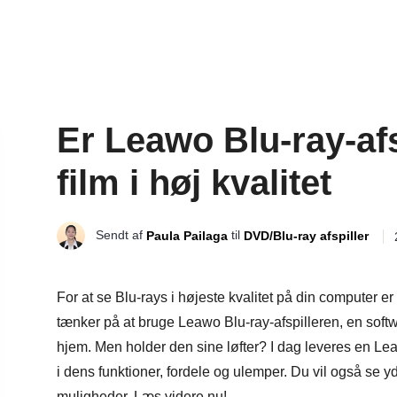
Er Leawo Blu-ray-afs
film i høj kvalitet
Sendt af
til
Paula Pailaga
DVD/Blu-ray afspiller
For at se Blu-rays i højeste kvalitet på din computer er
tænker på at bruge Leawo Blu-ray-afspilleren, en softwa
hjem. Men holder den sine løfter? I dag leveres en Le
i dens funktioner, fordele og ulemper. Du vil også se yd
muligheder. Læs videre nu!