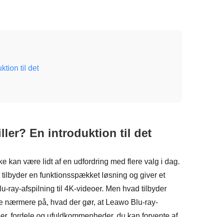
tion til det
ler? En introduktion til det
iske kan være lidt af en udfordring med flere valg i dag.
tilbyder en funktionsspækket løsning og giver et
u-ray-afspilning til 4K-videoer. Men hvad tilbyder
e nærmere på, hvad der gør, at Leawo Blu-ray-
ioner, fordele og ufuldkommenheder, du kan forvente af