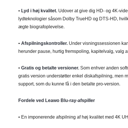
•
Lyd i høj kvalitet.
Udover at give dig HD- og 4K-video
lydteknologier såsom Dolby TrueHD og DTS-HD, hvilket g
ægte biografoplevelse.
•
Afspilningskontroller.
Under visningssessionen kan d
herunder pause, hurtig fremspoling, kapitelvalg, valg a
•
Gratis og betalte versioner.
Som enhver anden softw
gratis version understøtter enkel diskafspilning, men
support, som du kunne få i den betalte pro-version.
Fordele ved Leawo Blu-ray-afspiller
• En imponerende afspilning af høj kvalitet med 4K UH