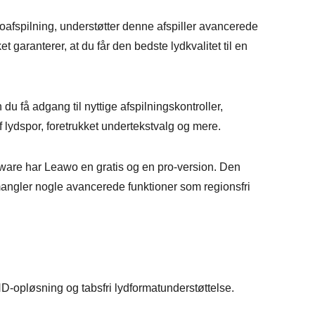
afspilning, understøtter denne afspiller avancerede
aranterer, at du får den bedste lydkvalitet til en
u få adgang til nyttige afspilningskontroller,
f lydspor, foretrukket undertekstvalg og mere.
are har Leawo en gratis og en pro-version. Den
 mangler nogle avancerede funktioner som regionsfri
D-opløsning og tabsfri lydformatunderstøttelse.