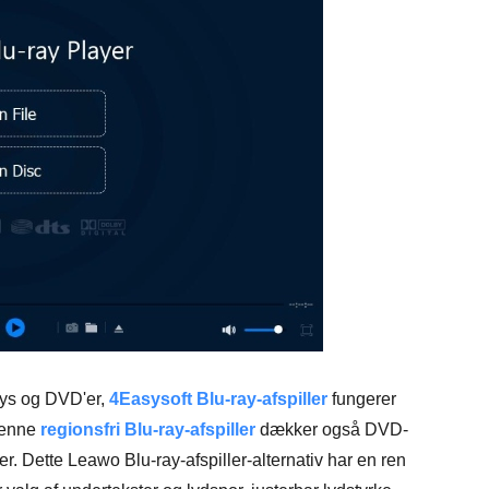
rays og DVD'er,
4Easysoft Blu-ray-afspiller
fungerer
 Denne
regionsfri Blu-ray-afspiller
dækker også DVD-
 Dette Leawo Blu-ray-afspiller-alternativ har en ren