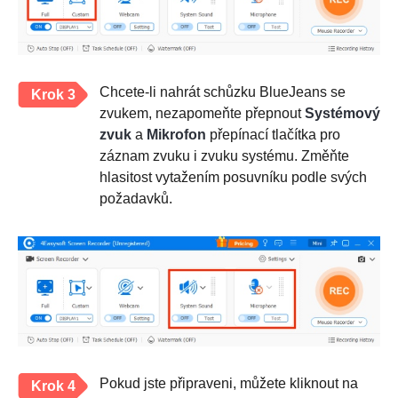
Chcete-li nahrát schůzku BlueJeans se
Krok 3
zvukem, nezapomeňte přepnout
Systémový
zvuk
a
Mikrofon
přepínací tlačítka pro
záznam zvuku i zvuku systému. Změňte
hlasitost vytažením posuvníku podle svých
požadavků.
Pokud jste připraveni, můžete kliknout na
Krok 4