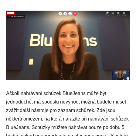
Ačkoli nahrávání schůzek BlueJeans může být
jednoduché, má spoustu nevýhod; možná budete muset
zvážit další nástroje pro záznam schůzek. Zde jsou
některá omezení, na která narazíte při nahrávání schůzek
BlueJeans. Schůzky můžete nahrávat pouze po dobu 5
hodin, pokud neupgradujete na placenou verzi. Účastníci