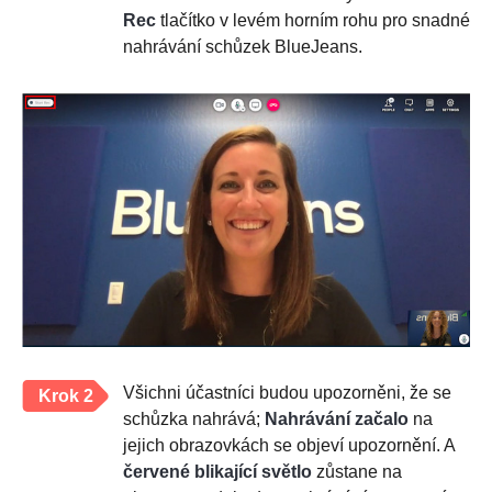
Rec
tlačítko v levém horním rohu pro snadné
nahrávání schůzek BlueJeans.
Všichni účastníci budou upozorněni, že se
Krok 2
schůzka nahrává;
Nahrávání začalo
na
jejich obrazovkách se objeví upozornění. A
červené blikající světlo
zůstane na