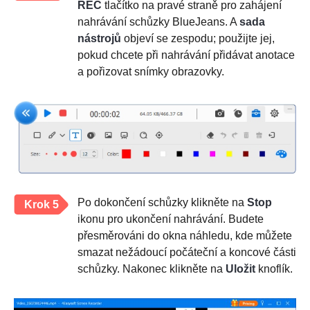
REC
tlačítko na pravé straně pro zahájení
nahrávání schůzky BlueJeans. A
sada
nástrojů
objeví se zespodu; použijte jej,
pokud chcete při nahrávání přidávat anotace
a pořizovat snímky obrazovky.
Po dokončení schůzky klikněte na
Stop
Krok 5
ikonu pro ukončení nahrávání. Budete
přesměrováni do okna náhledu, kde můžete
smazat nežádoucí počáteční a koncové části
schůzky. Nakonec klikněte na
Uložit
knoflík.