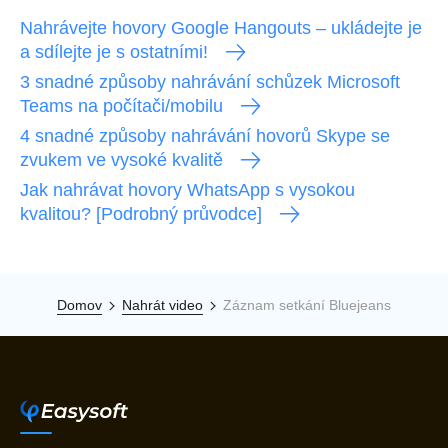
Nahrávejte hovory Google Hangouts – ukládejte je
a sdílejte je s ostatními!
3 snadné způsoby nahrávání schůzek Microsoft
Teams na počítači/mobilu
4 snadné způsoby nahrávání hovorů Skype se
zvukem ve vysoké kvalitě
Jak nahrávat hovory WhatsApp s vysokou
kvalitou? [Podrobný průvodce]
Domov
Nahrát video
Záznam setkání Bluejeans