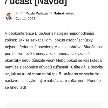
/ účast [Návod]
Autor:
na
Paula Pailaga
Nahrát video
Čvc 11, 2023
Videokonference BlueJeans nabízejí nejpohodlnější
způsob, jak se setkat s lidmi, pokud osobní schůzky
nejsou přednostně povoleny. Ale jak nahrávat BlueJeans
pomocí webové kamery a zaznamenat tak vzácné
okamžiky nebo důležité věci? Nebo pokud se váš kolega
nemůže z osobních důvodů zúčastnit? Čtěte dál a dozvíte
se, jak na to.
záznam schůzek BlueJeans
ve výchozím
nastavení a s výkonným nahrávacím softwarem. Ponořte
se hned teď!