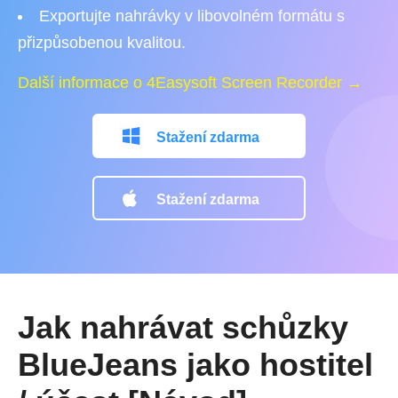
Exportujte nahrávky v libovolném formátu s
přizpůsobenou kvalitou.
Další informace o 4Easysoft Screen Recorder →
Stažení zdarma
Stažení zdarma
Jak nahrávat schůzky
BlueJeans jako hostitel