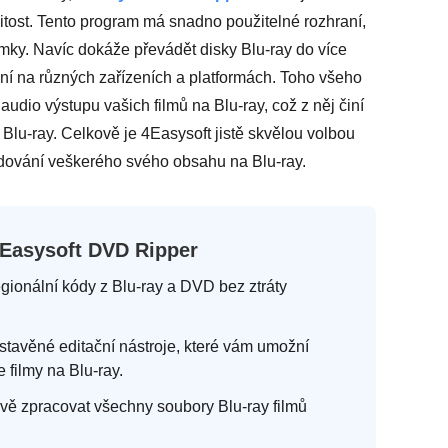
žitost. Tento program má snadno použitelné rozhraní,
mky. Navíc dokáže převádět disky Blu-ray do více
ání na různých zařízeních a platformách. Toho všeho
audio výstupu vašich filmů na Blu-ray, což z něj činí
 Blu-ray. Celkově je 4Easysoft jistě skvělou volbou
dování veškerého svého obsahu na Blu-ray.
4Easysoft DVD Ripper
egionální kódy z Blu-ray a DVD bez ztráty
stavěné editační nástroje, které vám umožní
e filmy na Blu-ray.
ě zpracovat všechny soubory Blu-ray filmů