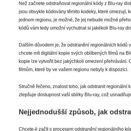
Než začnete odstraňovat regionální kódy z Blu-ray disk
jsou obvykle kódovány těmito kodeky, které omezují, kd
jednom regionu, je možné, že jej nebude možné přehrát
kódů vám tedy umožní vychutnat si jakékoli Blu-ray di
Dalším důvodem je, že odstranění regionálních kódů 
chcete mít digitální kopie svých oblíbených filmů na Bl
kopie lze vytvořit bez jakýchkoli omezení přehrávání.
filmům, které by ve vašem regionu nebyly k dispozici.
Stručně řečeno, znalost toho, jak odstranit regionální 
zlepšuje dostupnost vaší sbírky Blu-ray, což usnadňuj
Nejjednodušší způsob, jak odstra
Chcete-li začít s procesem odstranění regionálního kó