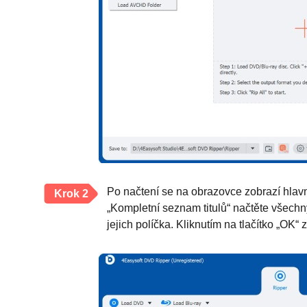
Po načtení se na obrazovce zobrazí hlavní 
Krok 2
„Kompletní seznam titulů“ načtěte všechny 
jejich políčka. Kliknutím na tlačítko „OK“