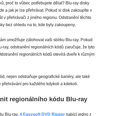
ů, proč to vůbec potřebujete dělat? Blu-ray disky
e a jak je lze přehrávat. Pokud si disk zakoupíte v
 v přehrávači z jiného regionu. Odstranění těchto
sky bez ohledu na to, kde byly zakoupeny.
vám umožňuje zálohovat vaši sbírku Blu-ray. Pokud
u-ray, odstranění regionálních kódů zaručuje, že tyto
 Odstranění regionálních kódů otevírá dveře k různým
kód, nejen odstraňuje geografické bariéry, ale také
e přehrávání pro každého kdykoli a kdekoli.
nit regionálního kódu Blu-ray
du Blu-ray,
4 Easysoft DVD Ripper
nabízí jedno z