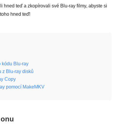
 hned teď a zkopírovali své Blu-ray filmy, abyste si
 toho hned teď!
o kódu Blu-ray
 z Blu-ray disků
ray Copy
u-ray pomocí MakeMKV
gionu