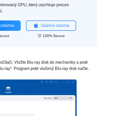
elerovaný GPU, který urychluje proces
í.
 zdarma
Stažení zdarma
ecure
100% Secure
očítači. Vložte Blu-ray disk do mechaniky a poté
lu-ray“. Program poté vložený Blu-ray disk načte.