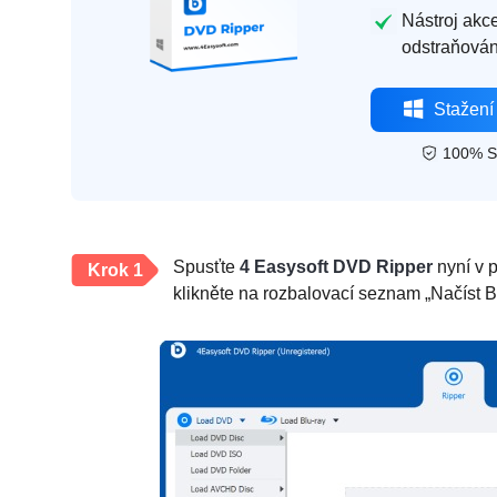
Nástroj akc
odstraňován
Stažení
100% S
Spusťte
4 Easysoft DVD Ripper
nyní v p
Krok 1
klikněte na rozbalovací seznam „Načíst B