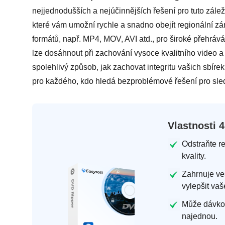
nejjednodušších a nejúčinnějších řešení pro tuto zále
které vám umožní rychle a snadno obejít regionální zá
formátů, např. MP4, MOV, AVI atd., pro široké přehráv
lze dosáhnout při zachování vysoce kvalitního video a 
spolehlivý způsob, jak zachovat integritu vašich sbírek
pro každého, kdo hledá bezproblémové řešení pro sle
Vlastnosti 
Odstraňte r
kvality.
Zahrnuje ve
vylepšit vaš
Může dávkov
najednou.