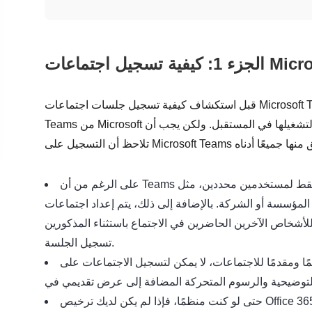
قبل استكشاف كيفية تسجيل جلسات اجتماعات Microsoft Teams، إليك بعض الأشياء التي يجب أن تتذكرها. يتيح
Teams من Microsoft للمستخدمين تسجيل أي جلسات اجتماعات على المنصة لتشغيلها في المستقبل. ولكن يجب أن
على الرغم من أن Teams تمكّن المستخدمين من تسجيل جلساتهم، إلا أن هذا متاح فقط لمستخدمين محددين، مثل
 أو الشركة. بالإضافة إلى ذلك، يتم إعداد اجتماعات Teams بواسطة
للأشخاص الآخرين الحاضرين في الاجتماع باستثناء المذكورين
تسجيل الجلسة.
مًا للاجتماعات، لا يمكن لتسجيل الاجتماعات على Microsoft Teams التقاط اللوحات البيضاء
حتى لو كنت منظمًا، فإذا لم يكن لديك ترخيص Office 365 Enterprise E1 أو E2 أو E5، فلن تتمكن من استخدام