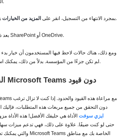
السفلي من شاشة جهازك، ثم حدد بدء التسجيل.
.
بمجرد الانتهاء من التسجيل، انقر على
المزيد من الخيارات
ز
بعد ذلك، سيتم تخزين الملف المسجل وحفظه على SharePoint أو OneDrive.
ومع ذلك، هناك حالات لاحظ فيها المستخدمون أن خيار بدء ا
لم تكن جزءًا من المؤسسة. بدلاً من ذلك، يمكنك استخدام ميزات تسجيل الشاشة المضمنة في جهازك المحمول.
الجزء 2: أفضل طريقة لتسجيل اجتماعات Microsoft Teams دون قيود
في تسجيل اجتماع Teams دون التحقق من جميع مربعات هذه المتطلبات، فإلي
ايزي سوفت
الأداة هي حليفك الأفضل! هذه الأداة 
والتي يمكنك تعديلها و