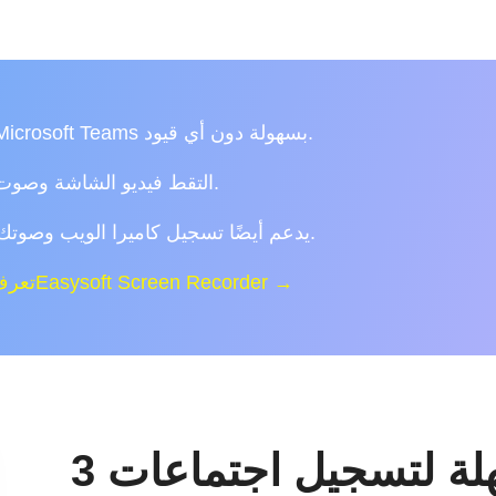
سجل اجتماعات Microsoft Teams بسهولة دون أي قيود.
التقط فيديو الشاشة وصوت النظام كمشارك.
يدعم أيضًا تسجيل كاميرا الويب وصوتك في نفس الوقت.
تعرف على المزيد حول 4Easysoft Screen Recorder →
3 طرق سهلة لتسجيل اجتماعات Microsoft