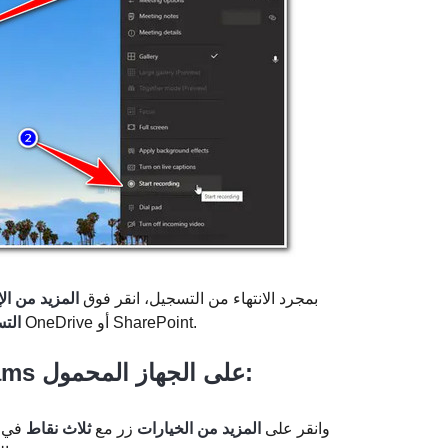
بمجرد الانتهاء من التسجيل، انقر فوق
المزيد من ال
سيتم بعد ذلك تخزين الملف المسجل على OneDrive أو SharePoint.
التس
2. كيفية تسجيل اجتماع Microsoft Teams على الجهاز المحمول:
قم بالوصول إلى الاجتماع على Teams، وانقر على
المزيد من الخيارات
زر مع
ثلاث نقاط
في ا