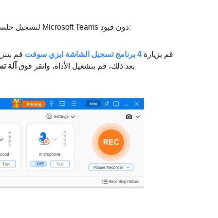
كيفية استخدام 4Easysoft Screen Recorder لتسجيل جلسات اجتماعات Microsoft Teams دون قيود:
قم بزيارة
4 برنامج تسجيل الشاشة ايزي سوفت
قم بتنزي
يعمل بنظام التشغيل Mac أو Windows. بعد ذلك، قم بتشغيل الأداة، وانقر فوق
آلة ت