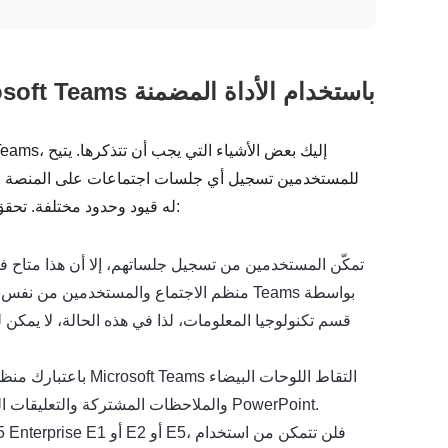
الجزء 1: كيفية تسجيل اجتماعات Microsoft Teams باستخدام الأداة المضمنة
تلاحظ أن التسجيل على Microsoft Teams له قيود وحدود مختلفة. تحقق منها جميعًا أدناه:
منظم الاجتماع والمستخدمين من نفس المؤسسة
قسم تكنولوجيا المعلومات، لذا في هذه الحالة، لا يمكن 
باعتبارك منظمًا ومقد
والملاحظات المشتركة والتعليقات التوضيحية والرسوم المتحركة المضافة إلى عرض تقديمي في PowerPoint.