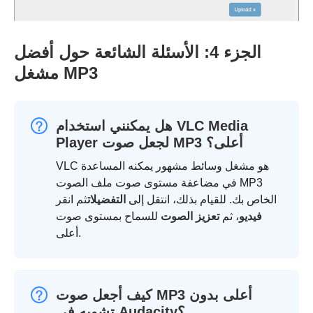
الجزء 4: الأسئلة الشائعة حول أفضل
مشغل MP3
هل يمكنني استخدام VLC Media
Player لجعل صوت MP3 أعلى؟
VLC هو مشغل وسائط مشهور يمكنه المساعدة
في مضاعفة مستوى صوت ملف الصوت MP3
الخاص بك. للقيام بذلك، انتقل إلى
التفضيلات
ثم انقر
فيديو
، ثم
تعزيز الصوت
للسماح بمستوى صوت
أعلى.
كيف أجعل صوت MP3 أعلى بدون
تشويه في Audacity؟