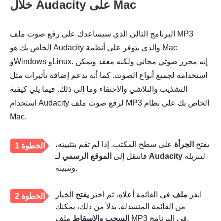
خلال Audacity على Mac
البرنامج التالي الذي سيساعدك على رفع صوت ملف MP3
الخاص بك هو Audacity والذي يتوفر على أنظمة Mac
وWindows وLinux. إنه محرر صوتي مجاني ولكنه معقد ويمكن
استخدامه لجميع أنواع الصوت. كما أنه يدعم إضافة تأثيرات مثل
التشذيب والتلاشي والاختفاء وما إلى ذلك. فيما يلي كيفية
استخدام Audacity لرفع صوت ملف MP3 الخاص بك على نظام
Mac.
يفتح
الجرأة
على سطح المكتب. إذا لم تقم بتثبيته،
الخطوة 1
لتنزيله
الموقع الرسمي لـ Audacity
فانتقل إلى
وتثبيته.
انقر
ملف
في القائمة أعلاه، ثم اختر
يفتح
الخيار
الخطوة 2
من القائمة المنسدلة. بدلاً من ذلك، يمكنك
ملف MP3 في البرنامج.
السحب والإسقاط