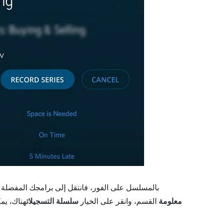
بافتراض أنك تريد التسجيل على Spectrum بالمسلسل على الفور، فانتقل إلى برامجك ال
معلومة
القسم، وانقر على الخيار
سلسلة التسجيلات
هناك، يم