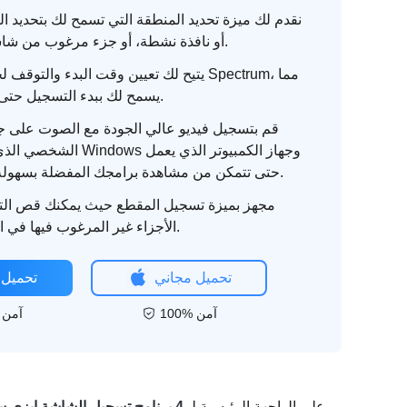
نقدم لك ميزة تحديد المنطقة التي تسمح لك بتحديد النا
أو نافذة نشطة، أو جزء مرغوب من شاشتك لتسجيله.
يتيح لك تعيين وقت البدء والتوقف لجدولة تسج
يسمح لك ببدء التسجيل حتى لو كنت بعيدًا.
قم بتسجيل فيديو عالي الجودة مع الصوت على جه
الشخصي الذي يعمل بنظام ndows
بنظام Mac، حتى تتمكن من مشاهدة برامجك المفضلة بسهولة.
مجهز بميزة تسجيل المقطع حيث يمكنك قص ال
الأجزاء غير المرغوب فيها في البداية والنهاية.
تحميل مجاني
تحميل 
100% آمن
100% آمن
على الواجهة الرئيسية لـ
4 برنامج تسجيل الشاشة ايزي سوفت