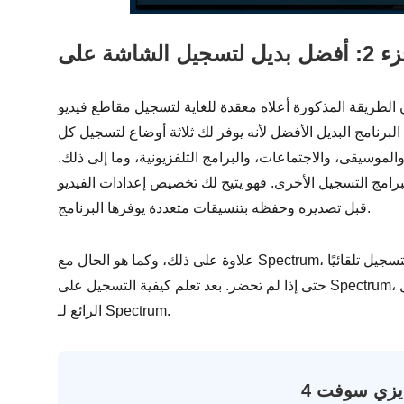
 المذكورة أعلاه معقدة للغاية لتسجيل مقاطع فيديو Spectrum، فيمكنك دائمًا
 البرنامج البديل الأفضل لأنه يوفر لك ثلاثة أوضاع لتسجيل كل
وسيقى، والاجتماعات، والبرامج التلفزيونية، وما إلى ذلك.
برامج التسجيل الأخرى. فهو يتيح لك تخصيص إعدادات الفيديو
قبل تصديره وحفظه بتنسيقات متعددة يوفرها البرنامج.
علاوة على ذلك، وكما هو الحال مع Spectrum، يمكنك أيضًا تعيين جدول للتسجيل. بهذه الطريقة، سيبدأ التسجيل تلقائيًا
حتى إذا لم تحضر. بعد تعلم كيفية التسجيل على Spectrum، واصل القراءة لمعرفة كيفية التسجيل باستخدام هذا البديل
الرائع لـ Spectrum.
 ايزي سوفت