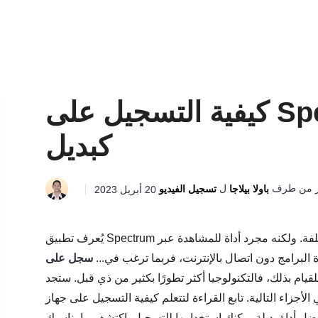
كيفية التسجيل على Spectrum وأفضل أداة
كبديل
ر من طرف
ل
باولا بيلاجا
تسجيل الفيديو
20 أبريل 2023
يُعرف تطبيق Spectrum لدى الكثيرين بتوفيره قنوات متعددة لمشاهدة برامج مختلفة. ولكنه مجرد أداة للمشاهدة عبر
 البرامج دون اتصال بالإنترنت، فربما ترغب في...
ام بذلك، فالتكنولوجيا أكثر تطورًا بكثير من ذي قبل. ستجد
لتالية. تابع القراءة لتتعلم كيفية التسجيل على جهاز Spectrum باستخدام قرص DVD المدمج،